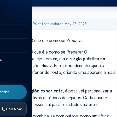
by Acibadem Health Point
·
Last updated May 28, 2025
tica no Pescoço: O que é e como se Preparar
y
tica no Pescoço: O que é e como se Preparar O
nto facial é um desejo comum, e a
cirurgia plástica no
s
e como uma solução eficaz. Este procedimento ajuda a
ntorno da zona inferior do rosto, criando uma aparência mais
ação de um
cirurgião experiente
, é possível personalizar a
octor
a atingir os objetivos estéticos desejados. Cada caso é
liação individual é essencial para resultados naturais.
Call Now
 este tratamento combina-se com outros, como um lifting