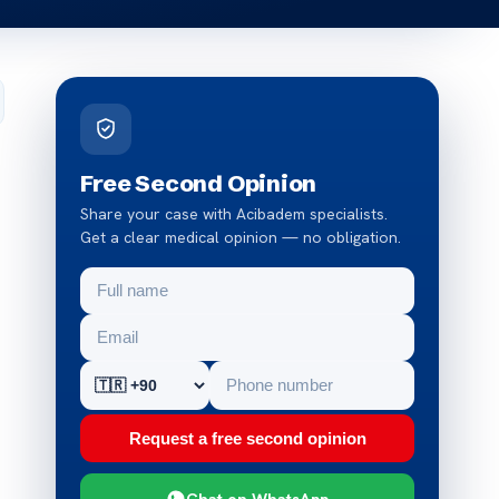
Free Second Opinion
Share your case with Acibadem specialists.
Get a clear medical opinion — no obligation.
Request a free second opinion
Chat on WhatsApp