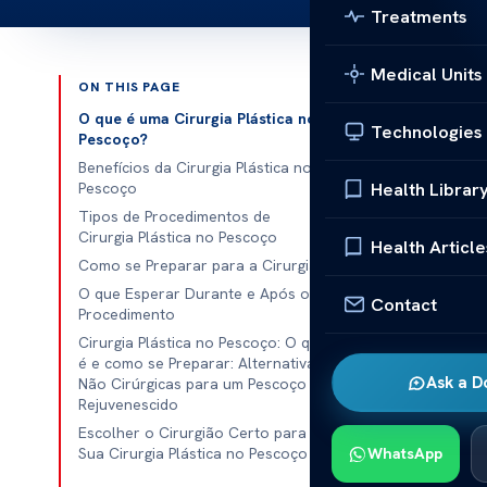
Treatments
Medical Units
ON THIS PAGE
Published 
O que é uma Cirurgia Plástica no
Technologies
Pescoço?
Cirurgia Plás
Benefícios da Cirurgia Plástica no
Health Librar
Pescoço
Cirurgia Plás
Tipos de Procedimentos de
Cirurgia Plástica no Pescoço
rejuvenescime
Health Article
Como se Preparar para a Cirurgia
pescoço
surg
O que Esperar Durante e Após o
melhorar o co
Contact
Procedimento
harmoniosa.
Cirurgia Plástica no Pescoço: O que
é e como se Preparar: Alternativas
Com a orient
Ask a D
Não Cirúrgicas para um Pescoço
abordagem par
Rejuvenescido
único, e a ava
Escolher o Cirurgião Certo para a
Sua Cirurgia Plástica no Pescoço
WhatsApp
Muitas vezes,