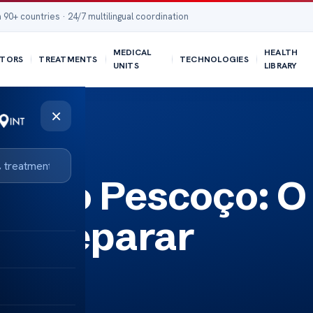
 90+ countries · 24/7 multilingual coordination
MEDICAL
HEALTH
TORS
TREATMENTS
TECHNOLOGIES
UNITS
LIBRARY
×
ica no Pescoço: O
se Preparar