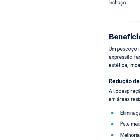
inchaço.
Benefíci
Um pescoço m
expressão fac
estética, imp
Redução de 
A lipoaspira
em áreas resis
Eliminaç
Pele mai
Melhoria