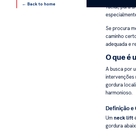
← Back to home
facial, para 
especialment
Se procura m
caminho cert
adequada e re
O que é 
A busca por u
intervenções 
gordura loca
harmonioso.
Definição e
Um
neck lift
é
gordura abai