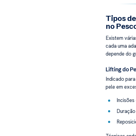
Tipos de
no Pesc
Existem vária
cada uma ada
depende do gr
Lifting do P
Indicado para
pele em exces
Incisões
Duração 
Reposici