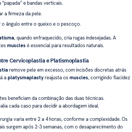
a “papada” e bandas verticais.
r a firmeza da pele.
 o ângulo entre o queixo e o pescoço.
atisma
, quando enfraquecido, cria rugas indesejadas. A
tes
muscles
é essencial para resultados naturais.
ntre Cervicoplastia e Platismoplastia
stia
remove pele em excesso, com incisões discretas atrás
Já a
platysmaplasty
reajusta os
muscles
, corrigindo flacidez
tes beneficiam da combinação das duas técnicas.
alia cada caso para decidir a abordagem ideal.
rurgia varia entre 2 a 4 horas, conforme a complexidade. Os
inais surgem após 2-3 semanas, com o desaparecimento do