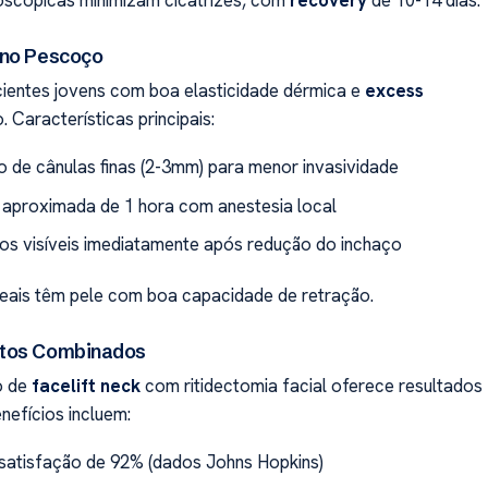
oscópicas minimizam cicatrizes, com
recovery
de 10-14 dias.
 no Pescoço
cientes jovens com boa elasticidade dérmica e
excess
. Características principais:
ão de cânulas finas (2-3mm) para menor invasividade
aproximada de 1 hora com anestesia local
os visíveis imediatamente após redução do inchaço
eais têm pele com boa capacidade de retração.
tos Combinados
o de
facelift neck
com ritidectomia facial oferece resultados
nefícios incluem:
satisfação de 92% (dados Johns Hopkins)