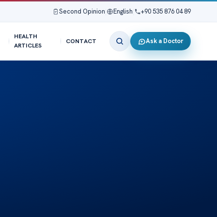
Second Opinion
|
English
|
+90 535 876 04 89
HEALTH
Ask a Doctor
CONTACT
ARTICLES