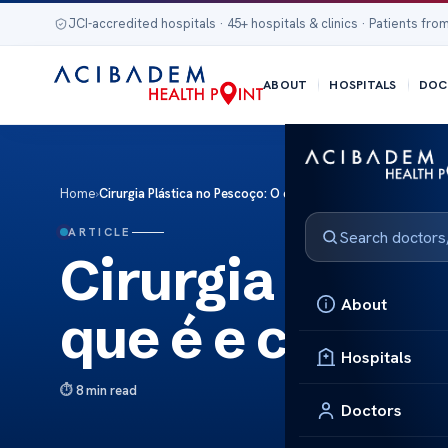
JCI-accredited hospitals · 45+ hospitals & clinics · Patients from
ABOUT
HOSPITALS
DOC
Home
›
Cirurgia Plástica no Pescoço: O que é e como se Preparar
ARTICLE
Cirurgia Plást
About
que é e como 
Hospitals
8 min read
Doctors