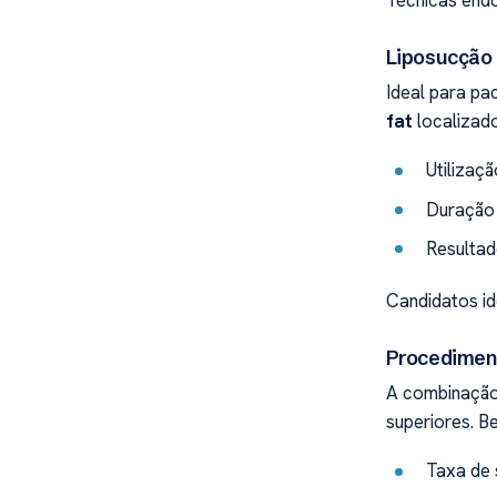
Técnicas end
Liposucção
Ideal para pa
fat
localizado
Utilizaç
Duração 
Resultad
Candidatos id
Procedimen
A combinaçã
superiores. Be
Taxa de 