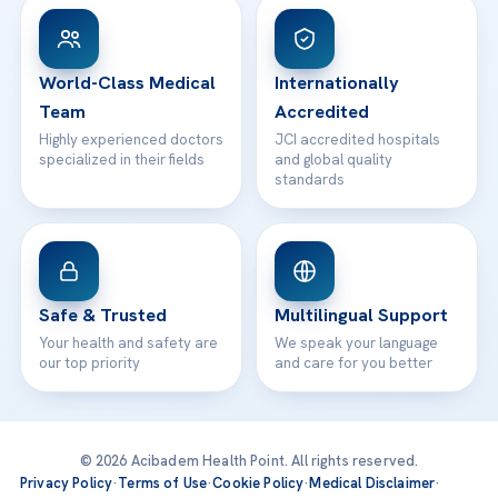
Patient Rights
WhatsApp Support
24/7 Assistance
Contact
World-Class Medical
Internationally
Team
Accredited
Highly experienced doctors
JCI accredited hospitals
specialized in their fields
and global quality
standards
Safe & Trusted
Multilingual Support
Your health and safety are
We speak your language
our top priority
and care for you better
© 2026 Acibadem Health Point. All rights reserved.
Privacy Policy
·
Terms of Use
·
Cookie Policy
·
Medical Disclaimer
·