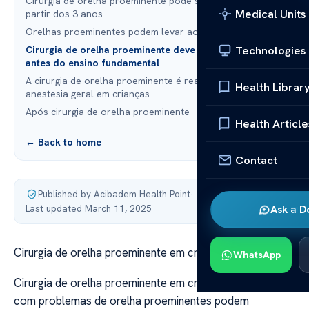
Cirurgia de orelha proeminente pode ser realizada a
Medical Units
partir dos 3 anos
Orelhas proeminentes podem levar ao isolamento social
Technologies
Cirurgia de orelha proeminente deve ser realizada
antes do ensino fundamental
A cirurgia de orelha proeminente é realizada sob
Health Librar
anestesia geral em crianças
Após cirurgia de orelha proeminente
Health Article
← Back to home
Contact
Published by Acibadem Health Point
·
Last updated March 11, 2025
Ask a D
Cirurgia de orelha proeminente em crianças
WhatsApp
Cirurgia de orelha proeminente em crianças Crianças
com problemas de orelha proeminentes podem