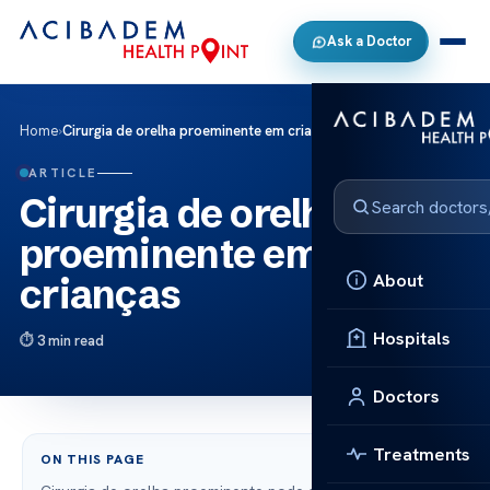
Ask a Doctor
Home
›
Cirurgia de orelha proeminente em crianças
ARTICLE
Cirurgia de orelha
proeminente em
About
crianças
Hospitals
3 min read
Doctors
Treatments
ON THIS PAGE