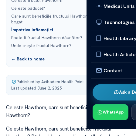
Ce este fructul Hawthorn?
Medical Units
Ce este păducel?
Care sunt beneficiile fructului Hawthorn? Antioxidant
Technologies
bogat
Împotriva inflamației
Poate fi fructul Hawthorn dăunător?
Health Librar
Unde crește fructul Hawthorn?
Health Article
← Back to home
Contact
Published by Acibadem Health Point
·
Last updated June 2, 2025
Ask a D
Ce este Hawthorn, care sunt beneficiile fructului
WhatsApp
Hawthorn?
Ce este Hawthorn, care sunt beneficiile fructului