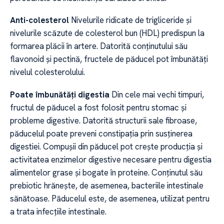
Anti-colesterol
Nivelurile ridicate de trigliceride și
nivelurile scăzute de colesterol bun (HDL) predispun la
formarea plăcii în artere. Datorită conținutului său
flavonoid și pectină, fructele de păducel pot îmbunătăți
nivelul colesterolului.
Poate îmbunătăți digestia
Din cele mai vechi timpuri,
fructul de păducel a fost folosit pentru stomac și
probleme digestive. Datorită structurii sale fibroase,
păducelul poate preveni constipația prin susținerea
digestiei. Compușii din păducel pot crește producția și
activitatea enzimelor digestive necesare pentru digestia
alimentelor grase și bogate în proteine. Conținutul său
prebiotic hrănește, de asemenea, bacteriile intestinale
sănătoase. Păducelul este, de asemenea, utilizat pentru
a trata infecțiile intestinale.