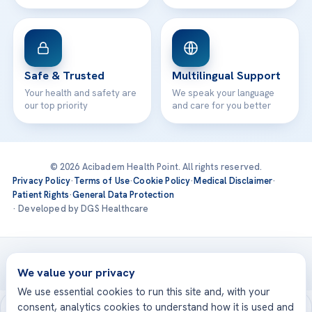
Safe & Trusted
Multilingual Support
Your health and safety are
We speak your language
our top priority
and care for you better
© 2026 Acibadem Health Point. All rights reserved.
Privacy Policy
·
Terms of Use
·
Cookie Policy
·
Medical Disclaimer
·
Patient Rights
·
General Data Protection
· Developed by DGS Healthcare
Treatments are delivered at our JCI-accredited hospitals —
Acıbadem International
We value your privacy
We use essential cookies to run this site and, with your
consent, analytics cookies to understand how it is used and