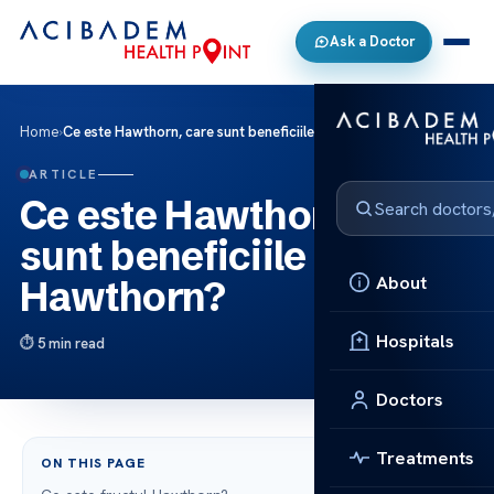
Ask a Doctor
Home
›
Ce este Hawthorn, care sunt beneficiile fructului Hawthorn?
ARTICLE
Ce este Hawthorn, care
sunt beneficiile fructului
About
Hawthorn?
Hospitals
5 min read
Doctors
Treatments
ON THIS PAGE