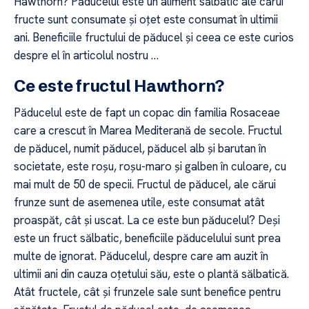
Hawthorn? Păducelul este un aliment sălbatic ale cărui
fructe sunt consumate și oțet este consumat în ultimii
ani. Beneficiile fructului de păducel și ceea ce este curios
despre el în articolul nostru …
Ce este fructul Hawthorn?
Păducelul este de fapt un copac din familia Rosaceae
care a crescut în Marea Mediterană de secole. Fructul
de păducel, numit păducel, păducel alb și barutan în
societate, este roșu, roșu-maro și galben în culoare, cu
mai mult de 50 de specii. Fructul de păducel, ale cărui
frunze sunt de asemenea utile, este consumat atât
proaspăt, cât și uscat. La ce este bun păducelul? Deși
este un fruct sălbatic, beneficiile păducelului sunt prea
multe de ignorat. Păducelul, despre care am auzit în
ultimii ani din cauza oțetului său, este o plantă sălbatică.
Atât fructele, cât și frunzele sale sunt benefice pentru