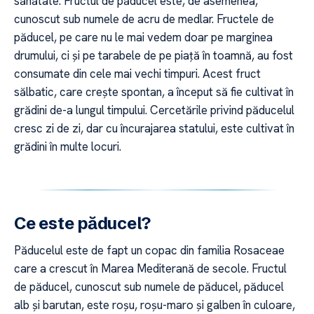
sănătate. Fructul de păducel este, de asemenea,
cunoscut sub numele de acru de medlar. Fructele de
păducel, pe care nu le mai vedem doar pe marginea
drumului, ci și pe tarabele de pe piață în toamnă, au fost
consumate din cele mai vechi timpuri. Acest fruct
sălbatic, care crește spontan, a început să fie cultivat în
grădini de-a lungul timpului. Cercetările privind păducelul
cresc zi de zi, dar cu încurajarea statului, este cultivat în
grădini în multe locuri.
Ce este păducel?
Păducelul este de fapt un copac din familia Rosaceae
care a crescut în Marea Mediterană de secole. Fructul
de păducel, cunoscut sub numele de păducel, păducel
alb și barutan, este roșu, roșu-maro și galben în culoare,