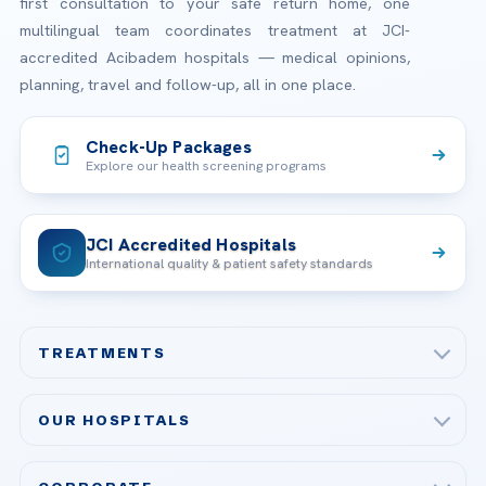
first consultation to your safe return home, one
multilingual team coordinates treatment at JCI-
accredited Acibadem hospitals — medical opinions,
planning, travel and follow-up, all in one place.
Check-Up Packages
Explore our health screening programs
JCI Accredited Hospitals
International quality & patient safety standards
TREATMENTS
Check-up & Preventive Medicine
OUR HOSPITALS
Plastic, Reconstructive Surgery
Acibadem Maslak Hospital
Bariatric & Metabolic Surgery