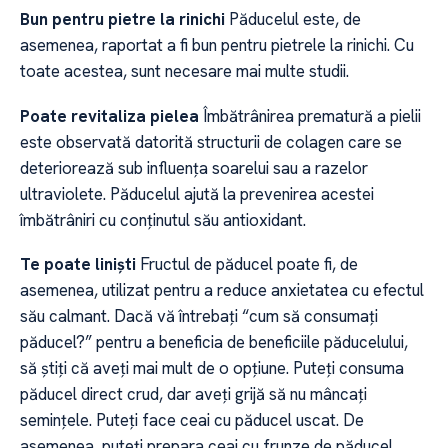
Bun pentru pietre la rinichi
Păducelul este, de
asemenea, raportat a fi bun pentru pietrele la rinichi. Cu
toate acestea, sunt necesare mai multe studii.
Poate revitaliza pielea
Îmbătrânirea prematură a pielii
este observată datorită structurii de colagen care se
deteriorează sub influența soarelui sau a razelor
ultraviolete. Păducelul ajută la prevenirea acestei
îmbătrâniri cu conținutul său antioxidant.
Te poate liniști
Fructul de păducel poate fi, de
asemenea, utilizat pentru a reduce anxietatea cu efectul
său calmant. Dacă vă întrebați “cum să consumați
păducel?” pentru a beneficia de beneficiile păducelului,
să știți că aveți mai mult de o opțiune. Puteți consuma
păducel direct crud, dar aveți grijă să nu mâncați
semințele. Puteți face ceai cu păducel uscat. De
asemenea, puteți prepara ceai cu frunze de păducel,