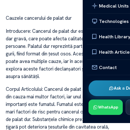
Medical Units
Cauzele cancerului de palat dur
Technologies
Introducere: Cancerul de palat dur este o afecțiune rară,
Health Librar
dar gravă, care poate afecta calitatea vieții unei
persoane. Palatul dur reprezintă partea superioară a
Health Article
gurii, fiind format din țesut osos. Acest tip de cancer
poate avea multiple cauze, iar în acest articol vom
Contact
explora aceste factori declanșatori și impactul lor
asupra sănătății.
Ask a D
Corpul Articolului: Cancerul de palat dur poate apărea
din cauza mai multor factori, iar unul dintre cei mai
importanți este fumatul. Fumatul este unul dintre cei mai
WhatsApp
mari factori de risc pentru cancerul oral, incluzând și cel
de palat dur. Substanțele chimice prezente în fumul de
țigară pot deteriora țesuturile din cavitatea orală,