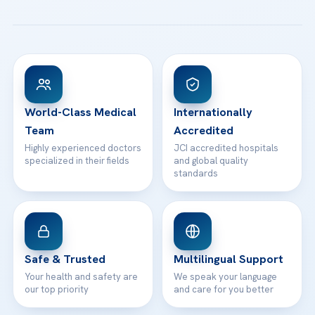
All Treatments
Patient Guides
Acibadem Taksim Hospital
Ataşehir / İstanbul
FAQs
Head Office
View All Hospitals
Patient Rights
WhatsApp Support
24/7 Assistance
Contact
World-Class Medical
Internationally
Team
Accredited
Highly experienced doctors
JCI accredited hospitals
specialized in their fields
and global quality
standards
Safe & Trusted
Multilingual Support
Your health and safety are
We speak your language
our top priority
and care for you better