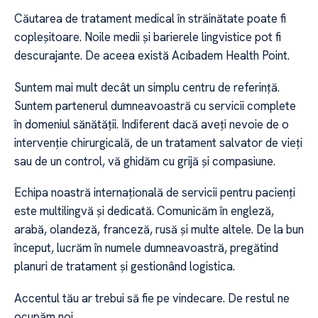
Căutarea de tratament medical în străinătate poate fi
copleșitoare. Noile medii și barierele lingvistice pot fi
descurajante. De aceea există Acıbadem Health Point.
Suntem mai mult decât un simplu centru de referință.
Suntem partenerul dumneavoastră cu servicii complete
în domeniul sănătății. Indiferent dacă aveți nevoie de o
intervenție chirurgicală, de un tratament salvator de vieți
sau de un control, vă ghidăm cu grijă și compasiune.
Echipa noastră internațională de servicii pentru pacienți
este multilingvă și dedicată. Comunicăm în engleză,
arabă, olandeză, franceză, rusă și multe altele. De la bun
început, lucrăm în numele dumneavoastră, pregătind
planuri de tratament și gestionând logistica.
Accentul tău ar trebui să fie pe vindecare. De restul ne
ocupăm noi.