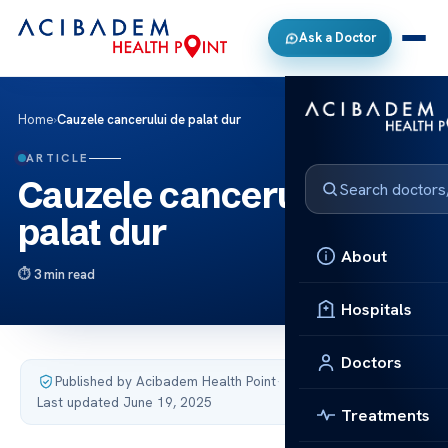
Ask a Doctor
Home
›
Cauzele cancerului de palat dur
ARTICLE
Cauzele cancerului de
palat dur
About
3 min read
Hospitals
Doctors
Published by Acibadem Health Point
·
Last updated June 19, 2025
Treatments