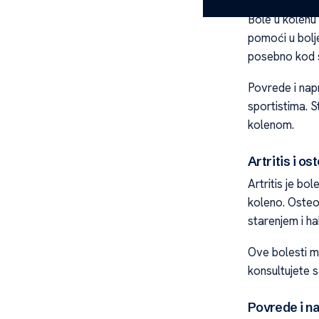
Bole u kolenu
pomoći u bolje
posebno kod sta
Povrede i napr
sportistima. 
kolenom.
Artritis i os
Artritis je bo
koleno. Osteo
starenjem i ha
Ove bolesti m
konsultujete s
Povrede i n