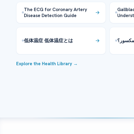
The ECG for Coronary Artery
Gallbla
Disease Detection Guide
Underst
低体温症 低体温症とは
لمكسور؟
Explore the Health Library →