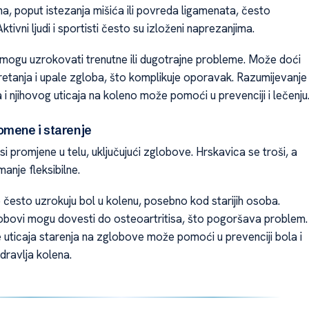
a, poput istezanja mišića ili povreda ligamenata, često
ktivni ljudi i sportisti često su izloženi naprezanjima.
ogu uzrokovati trenutne ili dugotrajne probleme. Može doći
retanja i upale zgloba, što komplikuje oporavak. Razumijevanje
i njihovog uticaja na koleno može pomoći u prevenciji i lečenju
omene i starenje
i promjene u telu, uključujući zglobove. Hrskavica se troši, a
manje fleksibilne.
često uzrokuju bol u kolenu, posebno kod starijih osoba.
lobovi mogu dovesti do osteoartritisa, što pogoršava problem.
 uticaja starenja na zglobove može pomoći u prevenciji bola i
dravlja kolena.