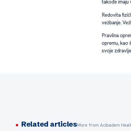
takođe imaju v
Redovita fizič
vežbanje. Vežb
Pravilna oprem
opremu, kao št
svoje zdravlje 
Related articles
More from Acibadem Healt