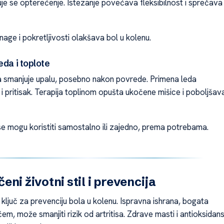
je se opterećenje. Istezanje povećava fleksibilnost i sprečava
age i pokretljivosti olakšava bol u kolenu.
eda i toplote
 smanjuje upalu, posebno nakon povrede. Primena leda
i pritisak. Terapija toplinom opušta ukočene mišice i poboljšav
 mogu koristiti samostalno ili zajedno, prema potrebama.
ni životni stil i prevencija
 ključ za prevenciju bola u kolenu. Ispravna ishrana, bogata
m, može smanjiti rizik od artritisa. Zdrave masti i antioksidans