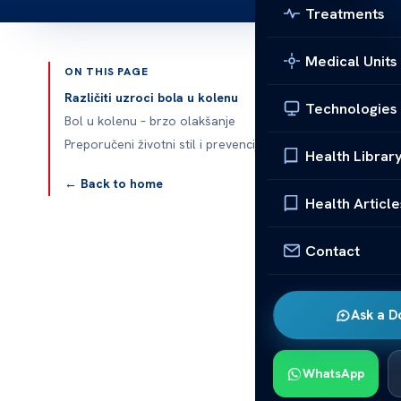
Treatments
Medical Units
ON THIS PAGE
Published 
Različiti uzroci bola u kolenu
Technologies
Bol u kolenu – brzo olakšanje
Preporučeni životni stil i prevencija
Health Librar
Bol u kolenu 
← Back to home
Health Article
Bol u kolenu j
svakodnevne ak
Contact
mnogo prirodn
U ovom tekstu
Ask a D
Fokusirat ćem
lekova može bi
WhatsApp
Različiti