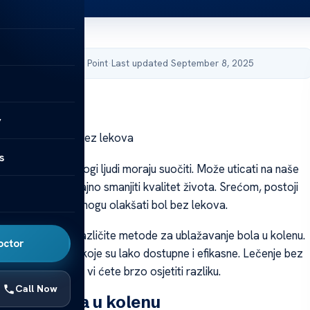
by Acibadem Health Point
·
Last updated September 8, 2025
y
– brzo olakšanje bez lekova
s
e problem koji mnogi ljudi moraju suočiti. Može uticati na naše
tivnosti i značajno smanjiti kvalitet života. Srećom, postoji
ih metoda koje mogu olakšati bol bez lekova.
 ćemo istražiti različite metode za ublažavanje bola u kolenu.
octor
o se na metode koje su lako dostupne i efikasne. Lečenje bez
ti jednostavno, i vi ćete brzo osjetiti razliku.
Call Now
 uzroci bola u kolenu