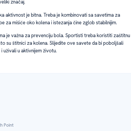
eliki značaj.
ka aktivnost je bitna. Treba je kombinovati sa savetima za
e za mišiće oko kolena i istezanja čine zglob stabilnijim.
a je važna za prevenciju bola. Sportisti treba koristiti zaštitnu
o su štitnici za kolena. Slijedite ove savete da bi poboljšali
i uživali u aktivnijem životu.
h Point