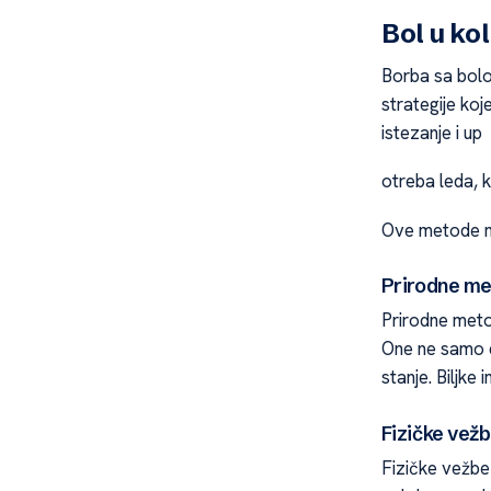
Bol u ko
Borba sa bolo
strategije ko
istezanje i up
otreba leda, k
Ove metode mo
Prirodne me
Prirodne metod
One ne samo d
stanje. Biljke
Fizičke vežb
Fizičke vežbe