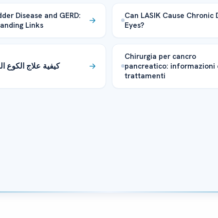
dder Disease and GERD:
Can LASIK Cause Chronic 
anding Links
Eyes?
Chirurgia per cancro
كيفية علاج الكوع ا
pancreatico: informazioni 
trattamenti