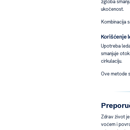
zgloba smanju
ukočenost.
Kombinacija sn
Korišćenje l
Upotreba leda
smanjuje otok 
cirkulaciju.
Ove metode se
Preporuče
Zdrav život je
voćem i povrće