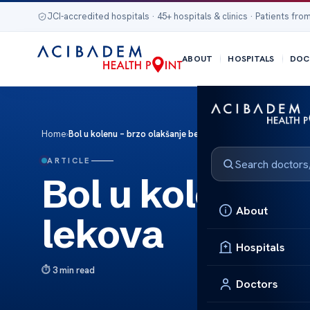
JCI-accredited hospitals · 45+ hospitals & clinics · Patients from
ABOUT
HOSPITALS
DOC
Home
›
Bol u kolenu – brzo olakšanje bez lekova
ARTICLE
Bol u kolenu –
About
lekova
Hospitals
3 min read
Doctors