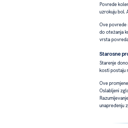
Povrede kolen
uzrokuju bol. A
Ove povrede m
do otežanja k
vrsta povreda 
Starosne pr
Starenje donos
kosti postaju 
Ove promjene 
Oslabljeni zg
Razumijevanje
unapređenju z