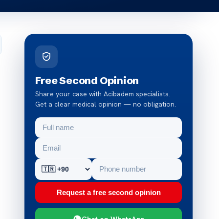
Free Second Opinion
Share your case with Acibadem specialists.
Get a clear medical opinion — no obligation.
Request a free second opinion
Chat on WhatsApp