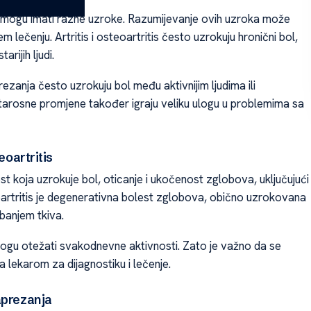
 mogu imati razne uzroke. Razumijevanje ovih uzroka može
m lečenju. Artritis i osteoartritis često uzrokuju hronični bol,
rijih ljudi.
ezanja često uzrokuju bol među aktivnijim ljudima ili
Starosne promjene također igraju veliku ulogu u problemima sa
teoartritis
lest koja uzrokuje bol, oticanje i ukočenost zglobova, uključujući
artritis je degenerativna bolest zglobova, obično uzrokovana
banjem tkiva.
ogu otežati svakodnevne aktivnosti. Zato je važno da se
a lekarom za dijagnostiku i lečenje.
aprezanja