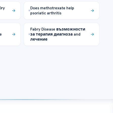
Dry
Does methotrexate help
psoriatic arthritis
Fabry Disease възможности
e
за терапия диагноза and
лечение