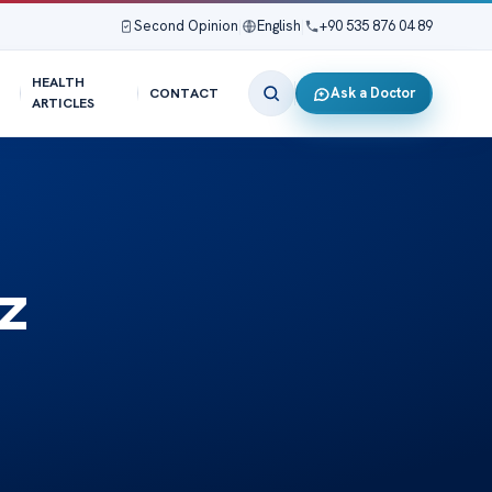
Second Opinion
|
English
|
+90 535 876 04 89
HEALTH
Ask a Doctor
CONTACT
ARTICLES
z