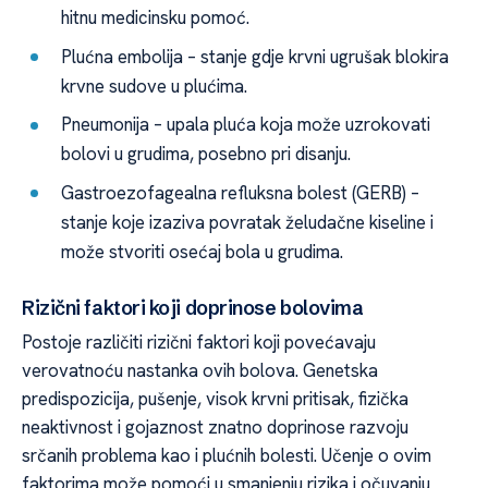
hitnu medicinsku pomoć.
Plućna embolija – stanje gdje krvni ugrušak blokira
krvne sudove u plućima.
Pneumonija – upala pluća koja može uzrokovati
bolovi u grudima, posebno pri disanju.
Gastroezofagealna refluksna bolest (GERB) –
stanje koje izaziva povratak želudačne kiseline i
može stvoriti osećaj bola u grudima.
Rizični faktori koji doprinose bolovima
Postoje različiti rizični faktori koji povećavaju
verovatnoću nastanka ovih bolova. Genetska
predispozicija, pušenje, visok krvni pritisak, fizička
neaktivnost i gojaznost znatno doprinose razvoju
srčanih problema kao i plućnih bolesti. Učenje o ovim
faktorima može pomoći u smanjenju rizika i očuvanju