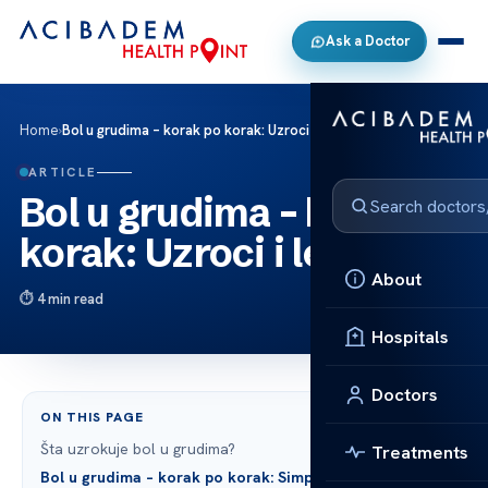
Ask a Doctor
Home
›
Bol u grudima – korak po korak: Uzroci i lečenje
ARTICLE
Bol u grudima – korak po
korak: Uzroci i lečenje
About
4 min read
Hospitals
Doctors
ON THIS PAGE
Šta uzrokuje bol u grudima?
Treatments
Bol u grudima – korak po korak: Simptomi i dijagnoza