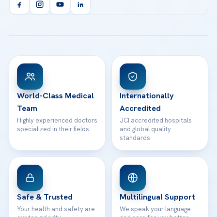
Orthopedics & Traumatology
Health Library
info@acibademhealthpoint.com
Acibadem Kartal Hospital
Email us
All Treatments
Patient Guides
Acibadem Taksim Hospital
Ataşehir / İstanbul
FAQs
Head Office
View All Hospitals
Patient Rights
WhatsApp Support
24/7 Assistance
Contact
World-Class Medical
Internationally
Team
Accredited
Highly experienced doctors
JCI accredited hospitals
specialized in their fields
and global quality
standards
Safe & Trusted
Multilingual Support
Your health and safety are
We speak your language