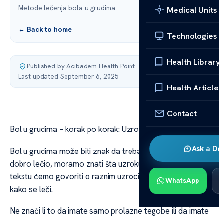
Metode lečenja bola u grudima
Medical Units
← Back to home
Technologies
Health Librar
Published by Acibadem Health Point
·
Last updated September 6, 2025
Health Article
Contact
Bol u grudima – korak po korak: Uzroci i lečenje
Ask a D
Bol u grudima može biti znak da treba pažnju. Da bi se
dobro lečio, moramo znati šta uzrokuje bol. U ovom
tekstu ćemo govoriti o raznim uzrocima bola u grudima i
WhatsApp
kako se leči.
Ne znači li to da imate samo prolazne tegobe ili da imate