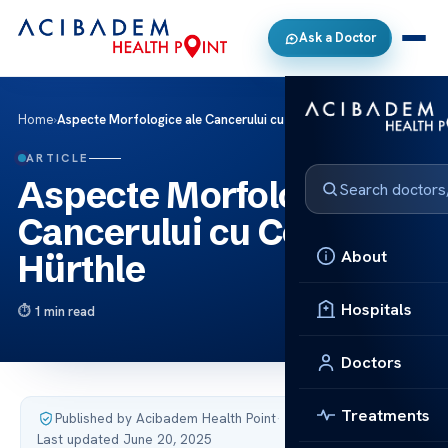
Ask a Doctor
Home
›
Aspecte Morfologice ale Cancerului cu Celule Hürthle
ARTICLE
Aspecte Morfologice ale
Cancerului cu Celule
About
Hürthle
Hospitals
1 min read
Doctors
Treatments
Published by Acibadem Health Point
·
Last updated June 20, 2025