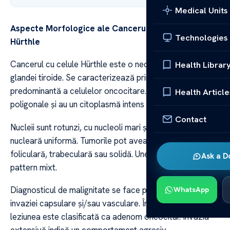
Medical Units
Aspecte Morfologice ale Cancerului cu Celule
Technologies
Hürthle
Cancerul cu celule Hürthle este o neoplazie rară a
Health Librar
glandei tiroide. Se caracterizează prin prezența
predominantă a celulelor oncocitare. Acestea sunt mari,
Health Article
poligonale și au un citoplasmă intens eozinofilă.
Contact
Nucleii sunt rotunzi, cu nucleoli mari și o arhitectură
nucleară uniformă. Tumorile pot avea structură
foliculară, trabeculară sau solidă. Uneori, se observă un
Ask a D
pattern mixt.
Diagnosticul de malignitate se face prin identificarea
WhatsApp
invaziei capsulare și/sau vasculare. În absența acestora,
leziunea este clasificată ca adenom oncocitar. Invazia