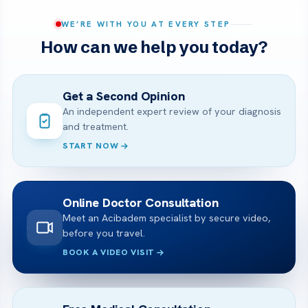
WE’RE WITH YOU AT EVERY STEP
How can we help you today?
Get a Second Opinion
An independent expert review of your diagnosis
and treatment.
START NOW
Online Doctor Consultation
Meet an Acibadem specialist by secure video,
before you travel.
BOOK A VIDEO VISIT