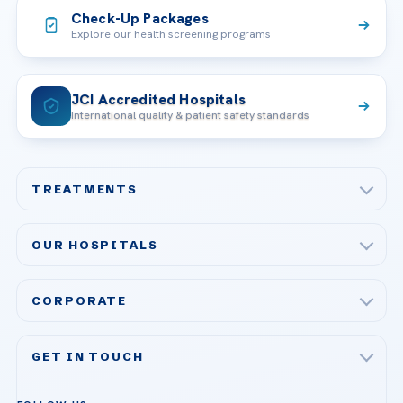
Check-Up Packages
Explore our health screening programs
JCI Accredited Hospitals
International quality & patient safety standards
TREATMENTS
Check-up & Preventive Medicine
OUR HOSPITALS
Plastic, Reconstructive Surgery
Acibadem Maslak Hospital
Bariatric & Metabolic Surgery
CORPORATE
Acibadem Altunizade Hospital
Cardiovascular Surgery
About Us
Acibadem Ataşehir Hospital
GET IN TOUCH
IVF & Reproductive Health
Our Doctors
Acibadem Atakent Hospital
+90 535 876 04 89