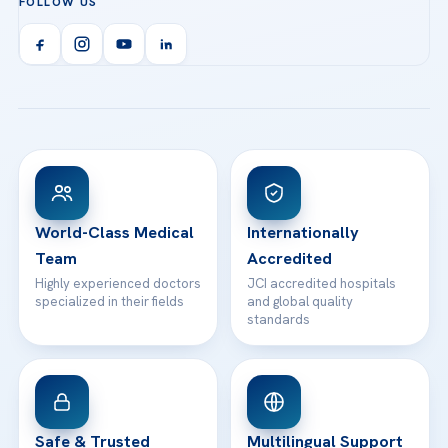
FOLLOW US
Organ Transplantation
Call us
Technologies
Acibadem Kent Hospital (Izmir)
Orthopedics & Traumatology
Health Library
info@acibademhealthpoint.com
Acibadem Kartal Hospital
Email us
All Treatments
Patient Guides
Acibadem Taksim Hospital
Ataşehir / İstanbul
FAQs
Head Office
View All Hospitals
Patient Rights
WhatsApp Support
24/7 Assistance
Contact
World-Class Medical
Internationally
Team
Accredited
Highly experienced doctors
JCI accredited hospitals
specialized in their fields
and global quality
standards
Safe & Trusted
Multilingual Support