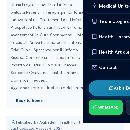
Ultimi Progressi nei Trial Linfoma
Medical Units
Sviluppi Recenti in Terapie per Linfoma
Innovazioni nei Trattamenti del Linfoma
Technologies
Prospettive Future sui Trial di Linfoma
Avanzamenti in Cure Sperimentali Linfoma
Health Librar
Focus sui Nuovi Farmaci per il Linfoma
Trial Clinici: Speranze per il Linfoma
Health Article
Ricerca Corrente su Terapie Linfoma
Impatto dei Trial Clinici sul Linfoma
Contact
Scoperte Chiave nei Trial di Linfoma
Domande Frequenti
Aggiornamento sui trial clinici del linfoma
Ask a D
← Back to home
WhatsApp
Published by Acibadem Health Point
·
Last updated August 8, 2024