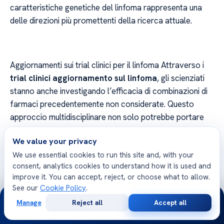
caratteristiche genetiche del linfoma rappresenta una
delle direzioni più promettenti della ricerca attuale.
Aggiornamenti sui trial clinici per il linfoma Attraverso i
trial clinici aggiornamento sul linfoma
, gli scienziati
stanno anche investigando l’efficacia di combinazioni di
farmaci precedentemente non considerate. Questo
approccio multidisciplinare non solo potrebbe portare
alla scoperta di cure più efficaci ma anche ridurre il
We value your privacy
rischio di recidiva della malattia. La collaborazione
We use essential cookies to run this site and, with your
internazionale tra centri di ricerca è fondamentale per
consent, analytics cookies to understand how it is used and
accelerare questi progressi e condividere le scoperte in
improve it. You can accept, reject, or choose what to allow.
tempo reale.
See our
Cookie Policy
.
24/7
Manage
Reject all
Accept all
Free
Second
WhatsApp
Call Now
Consultation
Opinion