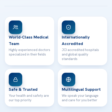
Patient Guides
Acibadem Taksim Hospital
Ataşehir / İstanbul
FAQs
Head Office
View All Hospitals
Patient Rights
WhatsApp Support
24/7 Assistance
Contact
World-Class Medical
Internationally
Team
Accredited
Highly experienced doctors
JCI accredited hospitals
specialized in their fields
and global quality
standards
Safe & Trusted
Multilingual Support
Your health and safety are
We speak your language
our top priority
and care for you better