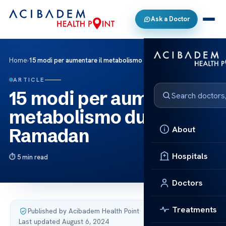
Ask a Doctor
Home
›
15 modi per aumentare il metabolismo durante il Ramadan
ARTICLE
15 modi per aumentare il
metabolismo durante il
About
Ramadan
Hospitals
5 min read
Doctors
Treatments
Published by Acibadem Health Point
·
Last updated August 6, 2024