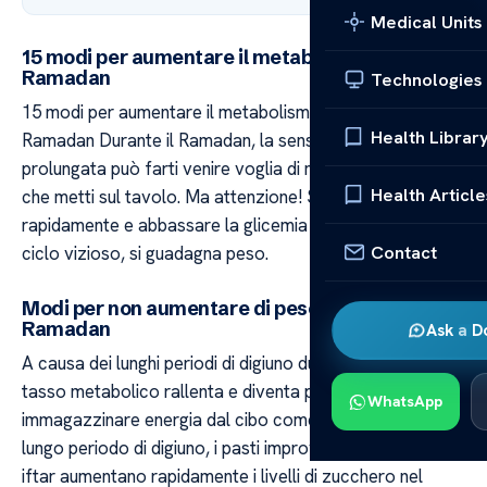
Medical Units
15 modi per aumentare il metabolismo durante il
Ramadan
Technologies
15 modi per aumentare il metabolismo durante il
Health Librar
Ramadan Durante il Ramadan, la sensazione di fame
prolungata può farti venire voglia di mangiare tutto ciò
Health Article
che metti sul tavolo. Ma attenzione! Se si alza
rapidamente e abbassare la glicemia ed entrare in un
Contact
ciclo vizioso, si guadagna peso.
Modi per non aumentare di peso durante il
Ramadan
Ask a D
A causa dei lunghi periodi di digiuno durante il Ramadan, il
tasso metabolico rallenta e diventa più facile
WhatsApp
immagazzinare energia dal cibo come grasso. Dopo un
lungo periodo di digiuno, i pasti improvvisi consumati con
iftar aumentano rapidamente i livelli di zucchero nel