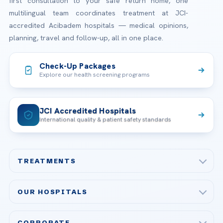
first consultation to your safe return home, one
multilingual team coordinates treatment at JCI-
accredited Acibadem hospitals — medical opinions,
planning, travel and follow-up, all in one place.
Check-Up Packages
Explore our health screening programs
JCI Accredited Hospitals
International quality & patient safety standards
TREATMENTS
Check-up & Preventive Medicine
OUR HOSPITALS
Plastic, Reconstructive Surgery
Acibadem Maslak Hospital
Bariatric & Metabolic Surgery
CORPORATE