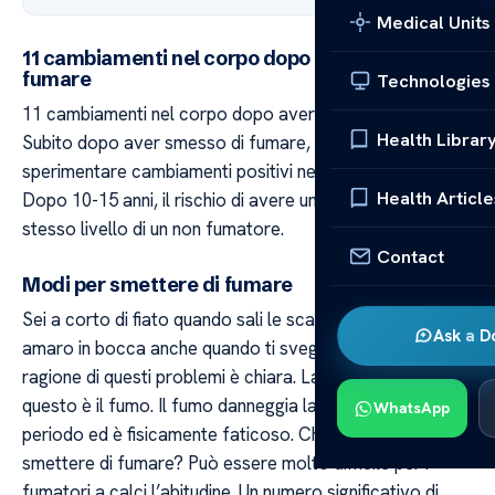
Medical Units
11 cambiamenti nel corpo dopo aver smesso di
fumare
Technologies
11 cambiamenti nel corpo dopo aver smesso di fumare
Health Librar
Subito dopo aver smesso di fumare, si inizierà a
sperimentare cambiamenti positivi nel vostro corpo.
Health Article
Dopo 10-15 anni, il rischio di avere un infarto sarà allo
stesso livello di un non fumatore.
Contact
Modi per smettere di fumare
Sei a corto di fiato quando sali le scale? Senti un sapore
Ask a D
amaro in bocca anche quando ti svegli la mattina? La
ragione di questi problemi è chiara. La ragione di tutto
questo è il fumo. Il fumo danneggia la salute nel lungo
WhatsApp
periodo ed è fisicamente faticoso. Che ne dici di
smettere di fumare? Può essere molto difficile per i
fumatori a calci l’abitudine. Un numero significativo di