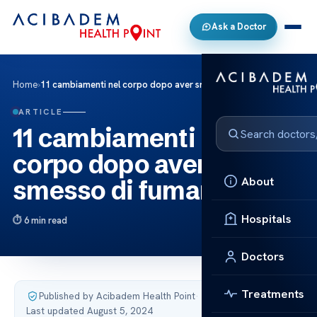
Ask a Doctor
Home
›
11 cambiamenti nel corpo dopo aver smesso di fumare
ARTICLE
11 cambiamenti nel
corpo dopo aver
About
smesso di fumare
Hospitals
6 min read
Doctors
Treatments
Published by Acibadem Health Point
·
Last updated August 5, 2024