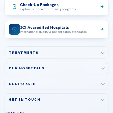
Check-Up Packages
Explore our health screening programs
JCI Accredited Hospitals
International quality & patient safety standards
TREATMENTS
Check-up & Preventive Medicine
OUR HOSPITALS
Plastic, Reconstructive Surgery
Acibadem Maslak Hospital
Bariatric & Metabolic Surgery
CORPORATE
Acibadem Altunizade Hospital
Cardiovascular Surgery
About Us
Acibadem Ataşehir Hospital
GET IN TOUCH
IVF & Reproductive Health
Our Doctors
Acibadem Atakent Hospital
+90 535 876 04 89