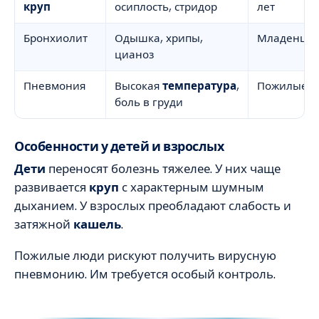
круп
осиплость, стридор
лет
Бронхиолит
Одышка, хрипы,
Младенцы
цианоз
Пневмония
Высокая
температура
,
Пожилые
боль в груди
Особенности у детей и взрослых
Дети
переносят болезнь тяжелее. У них чаще
развивается
круп
с характерным шумным
дыханием. У взрослых преобладают слабость и
затяжной
кашель
.
Пожилые люди рискуют получить вирусную
пневмонию. Им требуется особый контроль.