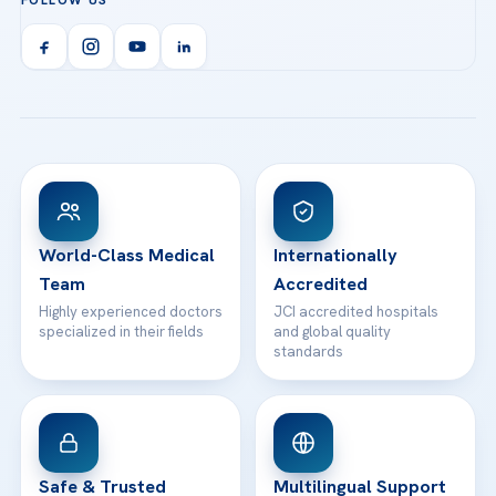
FOLLOW US
Organ Transplantation
Call us
Technologies
Acibadem Kent Hospital (Izmir)
Orthopedics & Traumatology
Health Library
info@acibademhealthpoint.com
Acibadem Kartal Hospital
Email us
All Treatments
Patient Guides
Acibadem Taksim Hospital
Ataşehir / İstanbul
FAQs
Head Office
View All Hospitals
Patient Rights
WhatsApp Support
24/7 Assistance
Contact
World-Class Medical
Internationally
Team
Accredited
Highly experienced doctors
JCI accredited hospitals
specialized in their fields
and global quality
standards
Safe & Trusted
Multilingual Support