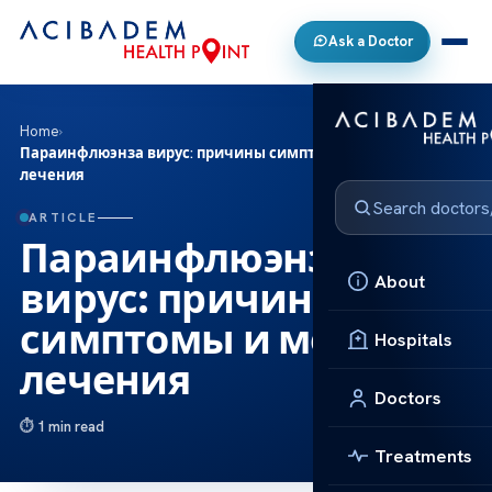
Ask a Doctor
Home
›
Параинфлюэнза вирус: причины симптомы и методы
лечения
ARTICLE
Параинфлюэнза
About
вирус: причины
симптомы и методы
Hospitals
лечения
Doctors
1 min read
Treatments