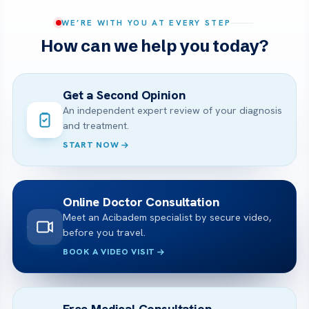
WE’RE WITH YOU AT EVERY STEP
How can we help you today?
Get a Second Opinion
An independent expert review of your diagnosis
and treatment.
START NOW
Online Doctor Consultation
Meet an Acibadem specialist by secure video,
before you travel.
BOOK A VIDEO VISIT
Free Medical Consultation