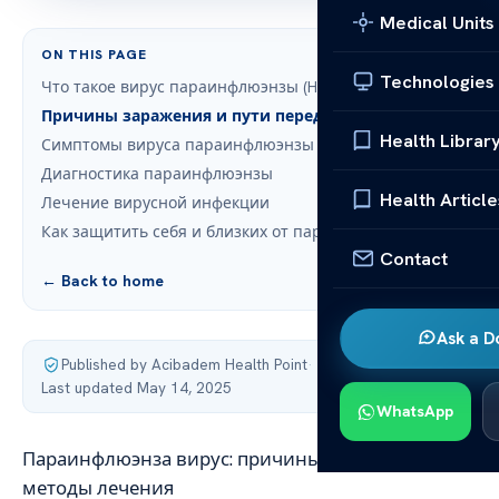
Medical Units
ON THIS PAGE
Technologies
Что такое вирус параинфлюэнзы (HPIVs)?
Причины заражения и пути передачи
Health Librar
Симптомы вируса параинфлюэнзы
Диагностика параинфлюэнзы
Health Article
Лечение вирусной инфекции
Как защитить себя и близких от параинфлюэнзы
Contact
← Back to home
Ask a D
Published by Acibadem Health Point
·
Last updated May 14, 2025
WhatsApp
Параинфлюэнза вирус: причины симптомы и
методы лечения