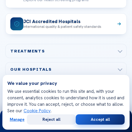
Explore our health screening programs
JCI Accredited Hospitals
International quality & patient safety standards
TREATMENTS
Check-up & Preventive Medicine
OUR HOSPITALS
Plastic, Reconstructive Surgery
Acibadem Maslak Hospital
We value your privacy
Bariatric & Metabolic Surgery
CORPORATE
We use essential cookies to run this site and, with your
Acibadem Altunizade Hospital
consent, analytics cookies to understand how it is used and
Cardiovascular Surgery
About Us
improve it. You can accept, reject, or choose what to allow.
Acibadem Ataşehir Hospital
GET IN TOUCH
IVF & Reproductive Health
See our
Cookie Policy
.
Our Doctors
24/7
Acibadem Atakent Hospital
+90 535 876 04 89
Manage
Reject all
Accept all
FOLLOW US
Organ Transplantation
Free
Second
Call us
Technologies
WhatsApp
Call Now
Consultation
Opinion
Acibadem Kent Hospital (Izmir)