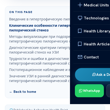
Medical Units
ON THIS PAGE
Technologies
Введение в гипертрофическую пилорическую стеноз
Клинические особенности гипертрофической
пилорической стеноз
Health Librar
Методы визуализации при подозрении на
гипертрофическую пилорическую стеноз
Health Article
Диагностические критерии гипертрофической
пилорической стеноз на УЗИ
Contact
Трудности и ошибки в диагностике
гипертрофической пилорической стеноз
Постоперационное наблюдение и визуализация
Ask a D
Значение УЗИ в ранней диагностике
гипертрофической пилорической стеноз
WhatsApp
← Back to home