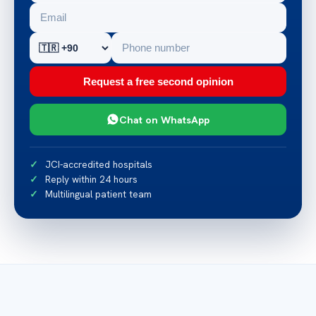
Request a free second opinion
Chat on WhatsApp
JCI-accredited hospitals
Reply within 24 hours
Multilingual patient team