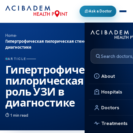
Ask a Doctor
Home
›
Гипертрофическая пилорическая стено: роль УЗИ в
диагностике
ARTICLE
Гипертрофическая
About
пилорическая стено:
роль УЗИ в
Hospitals
диагностике
Doctors
1 min read
Treatments