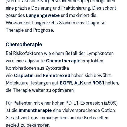
(stereotaktische Körperstrahlentherapie) ermöglichen
eine präzise Dosierung und Fraktionierung. Dies schont
gesundes
Lungengewebe
und maximiert die
Wirksamkeit Lungenkrebs Stadium eins: Diagnose
Therapie und Prognose.
Chemotherapie
Bei Risikofaktoren wie einem Befall der Lymphknoten
wird eine adjuvante
Chemotherapie
empfohlen.
Kombinationen aus Zytostatika
wie
Cisplatin
und
Pemetrexed
haben sich bewährt.
Molekulare Testungen auf
EGFR
,
ALK
und
ROS1
helfen,
die Therapie weiter zu optimieren.
Für Patienten mit einer hohen PD-L1-Expression (≥50%)
ist die
Immuntherapie
eine vielversprechende Option.
Sie aktiviert das Immunsystem, um die Krebszellen
gezielt zu bekämpfen.