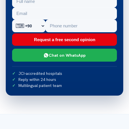
Request a free second opinion
Chat on WhatsApp
JCI-accredited hospitals
Reply within 24 hours
Multilingual patient team