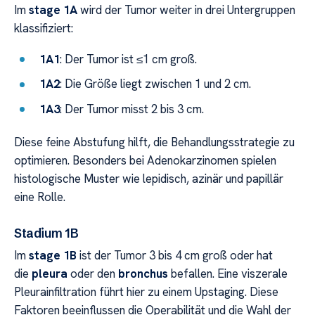
Im
stage 1A
wird der Tumor weiter in drei Untergruppen
klassifiziert:
1A1
: Der Tumor ist ≤1 cm groß.
1A2
: Die Größe liegt zwischen 1 und 2 cm.
1A3
: Der Tumor misst 2 bis 3 cm.
Diese feine Abstufung hilft, die Behandlungsstrategie zu
optimieren. Besonders bei Adenokarzinomen spielen
histologische Muster wie lepidisch, azinär und papillär
eine Rolle.
Stadium 1B
Im
stage 1B
ist der Tumor 3 bis 4 cm groß oder hat
die
pleura
oder den
bronchus
befallen. Eine viszerale
Pleurainfiltration führt hier zu einem Upstaging. Diese
Faktoren beeinflussen die Operabilität und die Wahl der