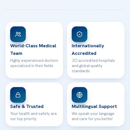
All Treatments
Patient Guides
Acibadem Taksim Hospital
Ataşehir / İstanbul
FAQs
Head Office
View All Hospitals
Patient Rights
WhatsApp Support
24/7 Assistance
Contact
World-Class Medical
Internationally
Team
Accredited
Highly experienced doctors
JCI accredited hospitals
specialized in their fields
and global quality
standards
Safe & Trusted
Multilingual Support
Your health and safety are
We speak your language
our top priority
and care for you better