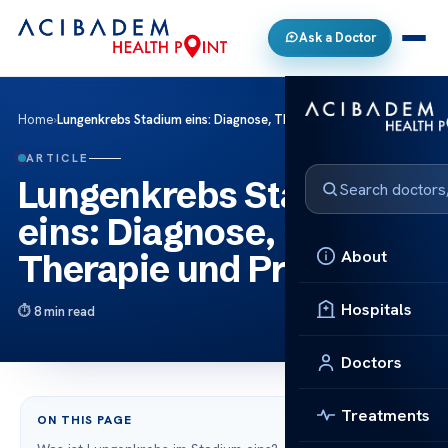
Ask a Doctor
Home
›
Lungenkrebs Stadium eins: Diagnose, Therapie und Prognose
ARTICLE
Lungenkrebs Stadium
eins: Diagnose,
About
Therapie und Prognose
Hospitals
8 min read
Doctors
Treatments
ON THIS PAGE