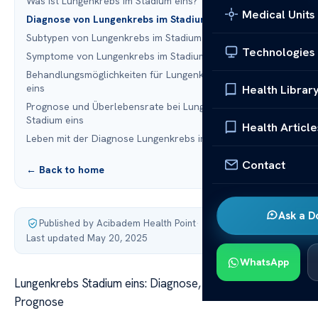
Was ist Lungenkrebs im Stadium eins?
Medical Units
Diagnose von Lungenkrebs im Stadium eins
Subtypen von Lungenkrebs im Stadium eins
Technologies
Symptome von Lungenkrebs im Stadium eins
Behandlungsmöglichkeiten für Lungenkrebs im Stadium
eins
Health Librar
Prognose und Überlebensrate bei Lungenkrebs im
Stadium eins
Health Article
Leben mit der Diagnose Lungenkrebs im Stadium eins
Contact
← Back to home
Ask a D
Published by Acibadem Health Point
·
Last updated May 20, 2025
WhatsApp
Lungenkrebs Stadium eins: Diagnose, Therapie und
Prognose