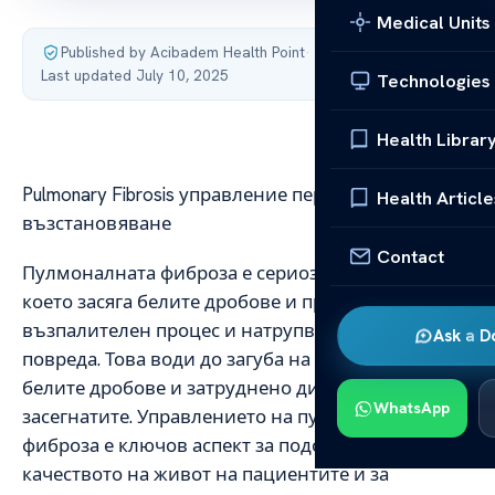
Medical Units
Published by Acibadem Health Point
·
Last updated July 10, 2025
Technologies
Health Librar
Pulmonary Fibrosis управление перспектива за
Health Article
възстановяване
Contact
Пулмоналната фиброза е сериозно заболяване,
което засяга белите дробове и предизвиква
възпалителен процес и натрупване на тъканна
Ask a D
повреда. Това води до загуба на функция на
белите дробове и затруднено дишане за
WhatsApp
засегнатите. Управлението на пулмоналната
фиброза е ключов аспект за подобряване на
качеството на живот на пациентите и за