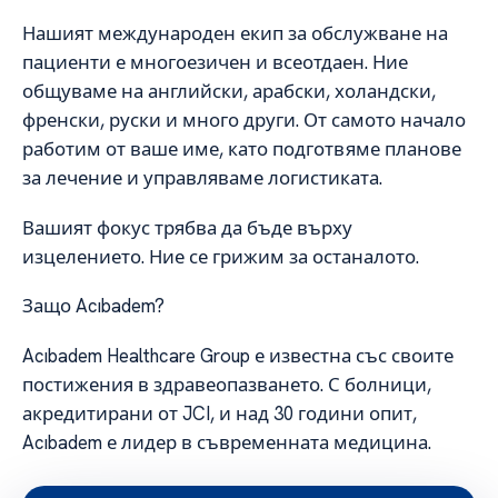
Нашият международен екип за обслужване на
пациенти е многоезичен и всеотдаен. Ние
общуваме на английски, арабски, холандски,
френски, руски и много други. От самото начало
работим от ваше име, като подготвяме планове
за лечение и управляваме логистиката.
Вашият фокус трябва да бъде върху
изцелението. Ние се грижим за останалото.
Защо Acıbadem?
Acıbadem Healthcare Group е известна със своите
постижения в здравеопазването. С болници,
акредитирани от JCI, и над 30 години опит,
Acıbadem е лидер в съвременната медицина.