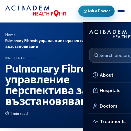
Ask a Doctor
Home
›
Pulmonary Fibrosis управление перспектива за
възстановяване
ARTICLE
Pulmonary Fibrosis
About
управление
перспектива за
Hospitals
възстановяване
Doctors
1 min read
Treatments