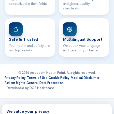
specialized in their fields
and global quality
standards
Safe & Trusted
Multilingual Support
Your health and safety are
We speak your language
our top priority
and care for you better
© 2026 Acibadem Health Point. All rights reserved.
Privacy Policy
·
Terms of Use
·
Cookie Policy
·
Medical Disclaimer
·
Patient Rights
·
General Data Protection
· Developed by DGS Healthcare
Treatments are delivered at our JCI-accredited hospitals —
Acıbadem International
We value your privacy