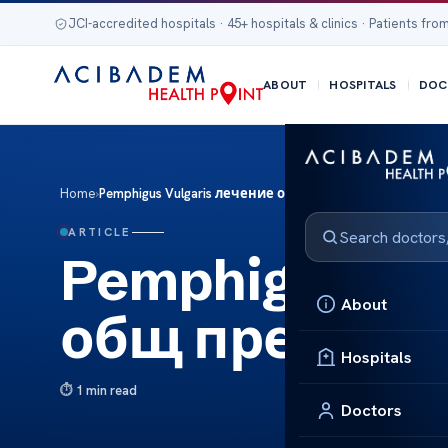
JCI-accredited hospitals · 45+ hospitals & clinics · Patients from
ABOUT
HOSPITALS
DOC
Home
›
Pemphigus Vulgaris лечение общ преглед
ARTICLE
Pemphigus Vu
About
общ преглед
Hospitals
1 min read
Doctors