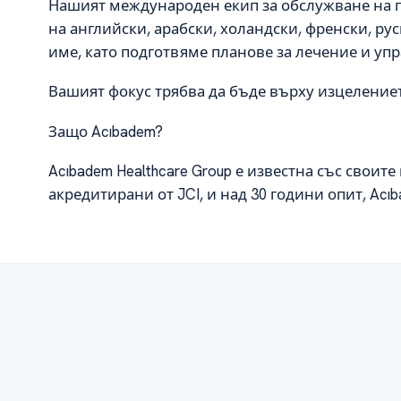
Нашият международен екип за обслужване на п
на английски, арабски, холандски, френски, ру
име, като подготвяме планове за лечение и уп
Вашият фокус трябва да бъде върху изцелениет
Защо Acıbadem?
Acıbadem Healthcare Group е известна със своит
акредитирани от JCI, и над 30 години опит, Ac