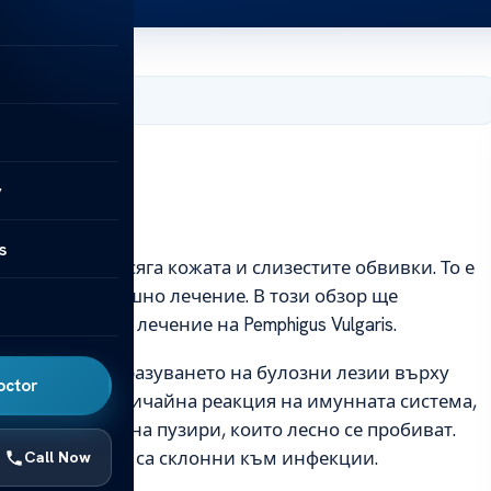
, 2025
y
s
ване, което засяга кожата и слизестите обвивки. То е
то изисква спешно лечение. В този обзор ще
 методите за лечение на Pemphigus Vulgaris.
рактеризира с образуването на булозни лезии върху
octor
 дължи на необичайна реакция на имунната система,
 образуването на пузири, които лесно се пробиват.
нявания, които са склонни към инфекции.
Call Now