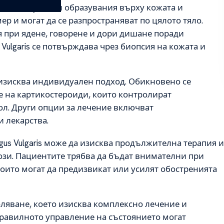
лезнени булозни образувания върху кожата и
ер и могат да се разпространяват по цялото тяло.
я при ядене, говорене и дори дишане поради
Vulgaris се потвърждава чрез биопсия на кожата и
и изисква индивидуален подход. Обикновено се
е на картикостероиди, които контролират
ол. Други опции за лечение включват
 лекарства.
igus Vulgaris може да изисква продължителна терапия и
зи. Пациентите трябва да бъдат внимателни при
 които могат да предизвикат или усилят обостренията
боляване, което изисква комплексно лечение и
равилното управление на състоянието могат