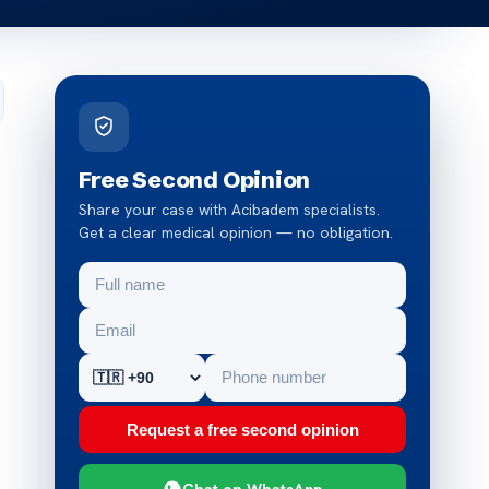
Free Second Opinion
Share your case with Acibadem specialists.
Get a clear medical opinion — no obligation.
Request a free second opinion
Chat on WhatsApp