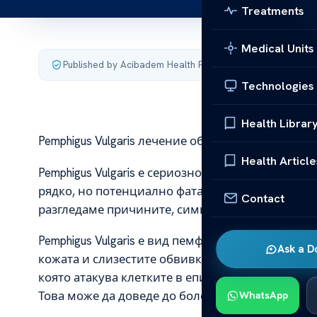
Treatments
Medical Units
Published by Acibadem Health Point
·
Last updated July 10
Technologies
Health Librar
Pemphigus Vulgaris лечение общ преглед
Health Article
Pemphigus Vulgaris е сериозно аутоимунно заболя
рядко, но потенциално фатално състояние, кое
Contact
разгледаме причините, симптомите, диагнозата и
Pemphigus Vulgaris е вид пемфигус, който се ха
Ask a D
кожата и слизестите обвивки. Заболяването се
която атакува клетките в епидермиса и води до
Това може да доведе до болезнени язви и нара
WhatsApp