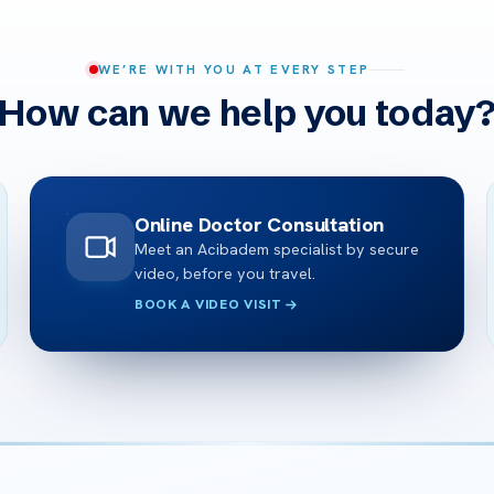
WE’RE WITH YOU AT EVERY STEP
How can we help you today
Online Doctor Consultation
Meet an Acibadem specialist by secure
video, before you travel.
BOOK A VIDEO VISIT