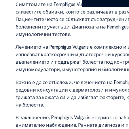
Симптомите на Pemphigus Vulgaris включват бо
слизестите обвивки, които се различават в разм
Пациентите често се сблъскват със затруднени
болезнените участъци. Диагнозата на Pemphigus 
имунологични тестове.
Лечението на Pemphigus Vulgaris е комплексно 
използват краткосрочни и дългосрочни курсов
възпалението и поддържат болестта под контр
имуномодулатори, имунотерапия и биологични
Важно е да се отбележи, че лечението на Pemph
редовни консултации с дерматолози и имуноло
грижата за кожата си и да избягват факторите,
на болестта.
В заключение, Pemphigus Vulgaris е сериозно за
внимателно наблюдение. Ранната диагноза и п