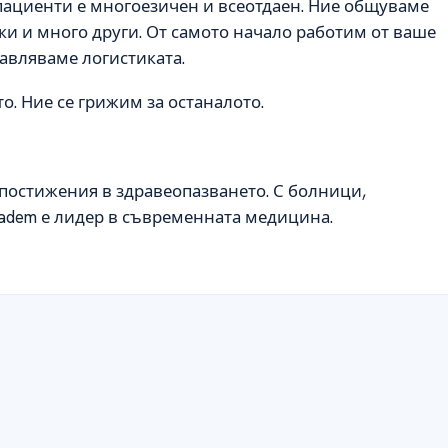
ациенти е многоезичен и всеотдаен. Ние общуваме
ски и много други. От самото начало работим от ваше
равляваме логистиката.
о. Ние се грижим за останалото.
е постижения в здравеопазването. С болници,
ıbadem е лидер в съвременната медицина.