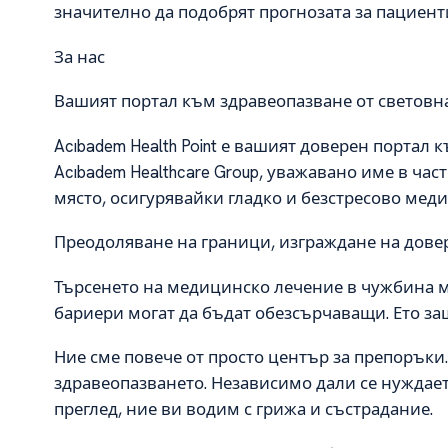
значително да подобрят прогнозата за пациенти
За нас
Вашият портал към здравеопазване от световна
Acıbadem Health Point е вашият доверен портал 
Acıbadem Healthcare Group, уважавано име в ча
място, осигурявайки гладко и безстресово мед
Преодоляване на граници, изграждане на дове
Търсенето на медицинско лечение в чужбина м
бариери могат да бъдат обезсърчаващи. Ето защо
Ние сме повече от просто център за препоръки
здравеопазването. Независимо дали се нуждае
преглед, ние ви водим с грижа и състрадание.