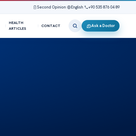
Second Opinion
|
English
|
+90 535 876 04 89
HEALTH
Ask a Doctor
CONTACT
ARTICLES