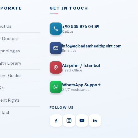
RPORATE
GET IN TOUCH
ut Us
+90 535 876 04 89
Call us
 Doctors
info@acibademhealthpoint.com
Email us
hnologies
lth Library
Ataşehir / İstanbul
Head Office
ient Guides
WhatsApp Support
Qs
24/7 Assistance
ient Rights
FOLLOW US
tact