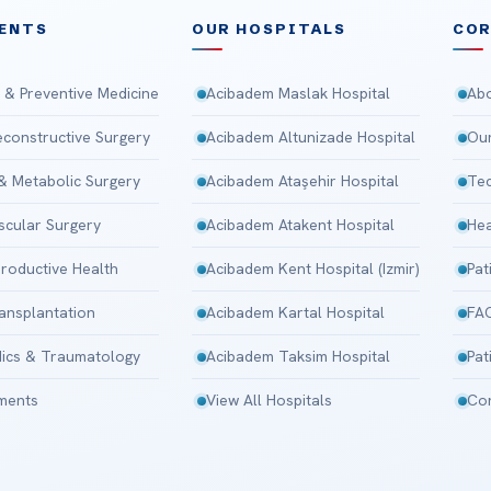
ENTS
OUR HOSPITALS
CO
 & Preventive Medicine
Acibadem Maslak Hospital
Abo
Reconstructive Surgery
Acibadem Altunizade Hospital
Our
 & Metabolic Surgery
Acibadem Ataşehir Hospital
Tec
scular Surgery
Acibadem Atakent Hospital
Hea
roductive Health
Acibadem Kent Hospital (Izmir)
Pat
ansplantation
Acibadem Kartal Hospital
FA
ics & Traumatology
Acibadem Taksim Hospital
Pat
tments
View All Hospitals
Con