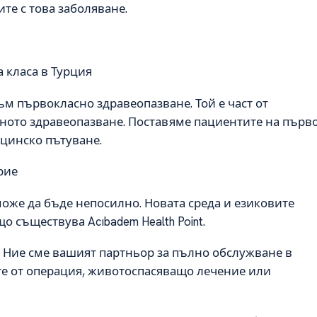
те с това заболяване.
 класа в Турция
към първокласно здравеопазване. Той е част от
стното здравеопазване. Поставяме пациентите на първ
ицинско пътуване.
рие
оже да бъде непосилно. Новата среда и езиковите
 съществува Acıbadem Health Point.
. Ние сме вашият партньор за пълно обслужване в
те от операция, животоспасяващо лечение или