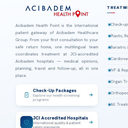
TREATM
Check-up
Acibadem Health Point is the international
patient gateway of Acibadem Healthcare
Plastic, 
Group. From your first consultation to your
safe return home, one multilingual team
Bariatric
coordinates treatment at JCI-accredited
Cardiova
Acibadem hospitals — medical opinions,
planning, travel and follow-up, all in one
IVF & Rep
place.
Organ Tr
Check-Up Packages
Orthoped
Explore our health screening
programs
All Trea
JCI Accredited Hospitals
International quality & patient
safety standards