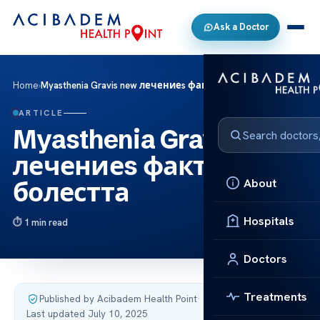
Ask a Doctor
Home
›
Myasthenia Gravis new лечениеs факти за болестта
ARTICLE
Myasthenia Gravis new
лечениеs факти за
About
болестта
Hospitals
1 min read
Doctors
Treatments
Published by Acibadem Health Point
·
Last updated July 10, 2025