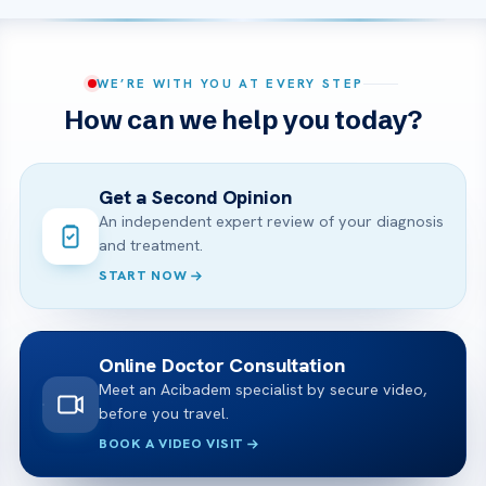
WE’RE WITH YOU AT EVERY STEP
How can we help you today?
Get a Second Opinion
An independent expert review of your diagnosis
and treatment.
START NOW
Online Doctor Consultation
Meet an Acibadem specialist by secure video,
before you travel.
BOOK A VIDEO VISIT