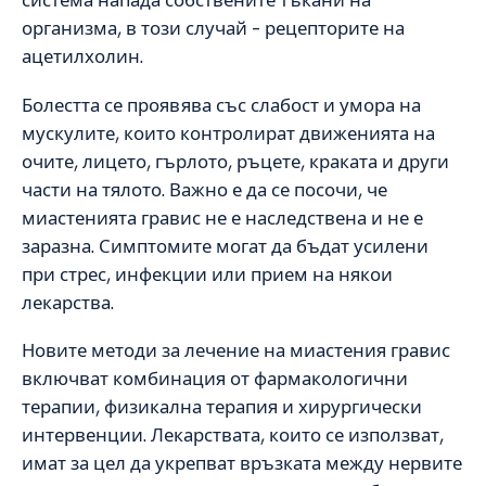
система напада собствените тъкани на
организма, в този случай – рецепторите на
ацетилхолин.
Болестта се проявява със слабост и умора на
мускулите, които контролират движенията на
очите, лицето, гърлото, ръцете, краката и други
части на тялото. Важно е да се посочи, че
миастенията гравис не е наследствена и не е
заразна. Симптомите могат да бъдат усилени
при стрес, инфекции или прием на някои
лекарства.
Новите методи за лечение на миастения гравис
включват комбинация от фармакологични
терапии, физикална терапия и хирургически
интервенции. Лекарствата, които се използват,
имат за цел да укрепват връзката между нервите