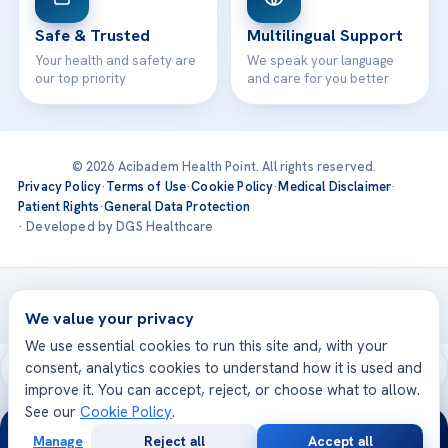
Safe & Trusted
Multilingual Support
Your health and safety are
We speak your language
our top priority
and care for you better
© 2026 Acibadem Health Point. All rights reserved.
Privacy Policy
·
Terms of Use
·
Cookie Policy
·
Medical Disclaimer
·
Patient Rights
·
General Data Protection
· Developed by DGS Healthcare
Treatments are delivered at our JCI-accredited hospitals —
Acıbadem International
We value your privacy
We use essential cookies to run this site and, with your
consent, analytics cookies to understand how it is used and
improve it. You can accept, reject, or choose what to allow.
See our
Cookie Policy
.
24/7
Manage
Reject all
Accept all