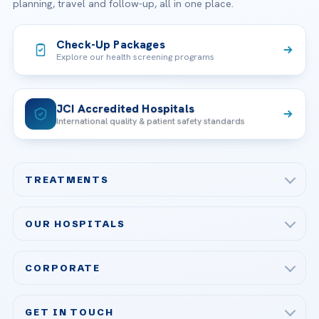
planning, travel and follow-up, all in one place.
Check-Up Packages
Explore our health screening programs
JCI Accredited Hospitals
International quality & patient safety standards
TREATMENTS
Check-up & Preventive Medicine
OUR HOSPITALS
Plastic, Reconstructive Surgery
Acibadem Maslak Hospital
Bariatric & Metabolic Surgery
CORPORATE
Acibadem Altunizade Hospital
Cardiovascular Surgery
About Us
Acibadem Ataşehir Hospital
GET IN TOUCH