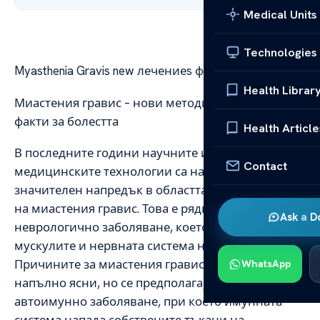
Medical Units
Technologies
Myasthenia Gravis new лечениеs факти за болестта
Health Librar
Миастения гравис – нови методи за лечение и
факти за болестта
Health Article
В последните години научните изследвания и
Contact
медицинските технологии са направили
значителен напредък в областта на лечението
на миастения гравис. Това е рядко, но сериозно
Ask a D
неврологично заболяване, което засяга
мускулите и нервната система на тялото.
Причините за миастения гравис все още не са
WhatsApp
напълно ясни, но се предполага, че става дума за
автоимунно заболяване, при което имунната