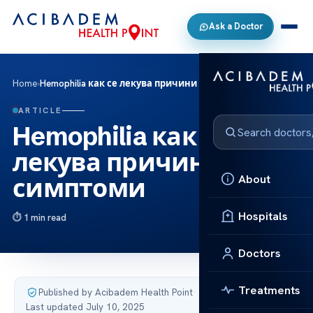
Ask a Doctor
Home
›
Hemophilia как се лекува причини и симптоми
ARTICLE
Hemophilia как се
лекува причини и
About
симптоми
Hospitals
1 min read
Doctors
Treatments
Published by Acibadem Health Point
·
Last updated July 10, 2025