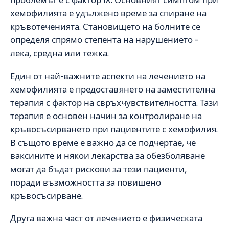
проблемът е с фактор IX. Основният симптом при
хемофилията е удължено време за спиране на
кръвотеченията. Становището на болните се
определя спрямо степента на нарушението –
лека, средна или тежка.
Един от най-важните аспекти на лечението на
хемофилията е предоставянето на заместителна
терапия с фактор на свръхчувствителността. Тази
терапия е основен начин за контролиране на
кръвосъсирването при пациентите с хемофилия.
В същото време е важно да се подчертае, че
ваксините и някои лекарства за обезболяване
могат да бъдат рискови за тези пациенти,
поради възможността за повишено
кръвосъсирване.
Друга важна част от лечението е физическата