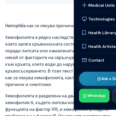
Medical Units
Technologies
Hemophilia как се лекува причини и симптоми
Health Librar
Хемофилията е рядко наследствено заболяване,
което засяга кръвоносната система. Това е
Health Article
поради липсата или намалената функция на
някой от факторите на свръхчувствителността
Contact
към кръвта, което води до нарушаване на
кръвосъсирването. В този текст ще разгледаме
как се лекува хемофилията, както и нейните
Ask a D
причини и симптоми.
Хемофилията е разделена на два основни типа:
WhatsApp
хемофилия А, където липсва или е нарушена
функцията на фактор VIII, и хемофилия B, където