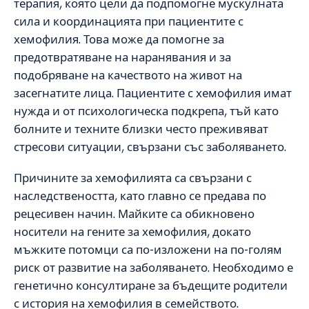
терапия, която цели да подпомогне мускулната
сила и координацията при пациентите с
хемофилия. Това може да помогне за
предотвратяване на наранявания и за
подобряване на качеството на живот на
засегнатите лица. Пациентите с хемофилия имат
нужда и от психологическа подкрепа, тъй като
болните и техните близки често преживяват
стресови ситуации, свързани със заболяването.
Причините за хемофилията са свързани с
наследствеността, като главно се предава по
рецесивен начин. Майките са обикновено
носители на гените за хемофилия, докато
мъжките потомци са по-изложени на по-голям
риск от развитие на заболяването. Необходимо е
генетично консултиране за бъдещите родители
с история на хемофилия в семейството.