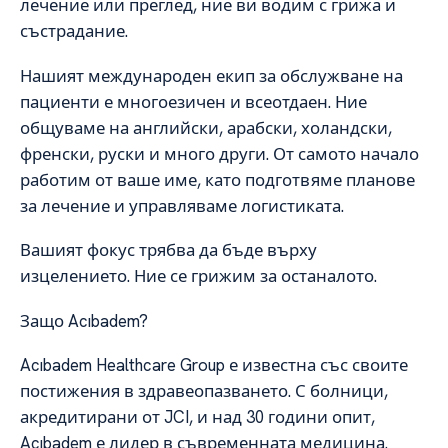
лечение или преглед, ние ви водим с грижа и
състрадание.
Нашият международен екип за обслужване на
пациенти е многоезичен и всеотдаен. Ние
общуваме на английски, арабски, холандски,
френски, руски и много други. От самото начало
работим от ваше име, като подготвяме планове
за лечение и управляваме логистиката.
Вашият фокус трябва да бъде върху
изцелението. Ние се грижим за останалото.
Защо Acıbadem?
Acıbadem Healthcare Group е известна със своите
постижения в здравеопазването. С болници,
акредитирани от JCI, и над 30 години опит,
Acıbadem е лидер в съвременната медицина.