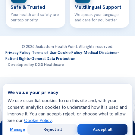
Safe & Trusted
Multilingual Support
Your health and safety are
We speak your language
our top priority
and care for you better
© 2026 Acibadem Health Point. All rights reserved.
Privacy Policy
·
Terms of Use
·
Cookie Policy
·
Medical Disclaimer
·
Patient Rights
·
General Data Protection
· Developed by DGS Healthcare
Treatments are delivered at our JCI-accredited hospitals —
Acıbadem International
We value your privacy
We use essential cookies to run this site and, with your
consent, analytics cookies to understand how it is used and
improve it. You can accept, reject, or choose what to allow.
See our
Cookie Policy
.
24/7
Manage
Reject all
Accept all
Free
Second
WhatsApp
Call Now