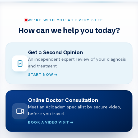
WE’RE WITH YOU AT EVERY STEP
How can we help you today?
Get a Second Opinion
An independent expert review of your diagnosis
and treatment.
START NOW
Online Doctor Consultation
Meet an Acibadem specialist by secure video,
before you travel.
BOOK A VIDEO VISIT