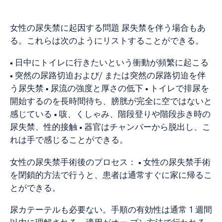
女性の尿失禁に起因する問題 尿失禁を伴う場合もあ
る。これらは次のようにリストすることができる。
• 日中にトイレに行きたいという衝動が頻繁に起こる
• 突然の尿路切迫および/ または突然の尿路切迫を伴
う尿失禁 • 尿流の強度と厚さの低下 • トイレで排尿を
開始するのを長時間待ち、膀胱が完全に空ではないと
感じている • 咳、くしゃみ、階段登りや階段歩き時の
尿失禁、性的接触 • 器官はチャンバーから脱出し、こ
れは手で感じることができる。
女性の尿失禁手術後のプロセス： • 女性の尿失禁手術
を閉鎖的方法で行うと、患者は通常すぐに家に帰るこ
とができる。
尿カテーテルも必要ない。手順の有効性は通常 1 週間