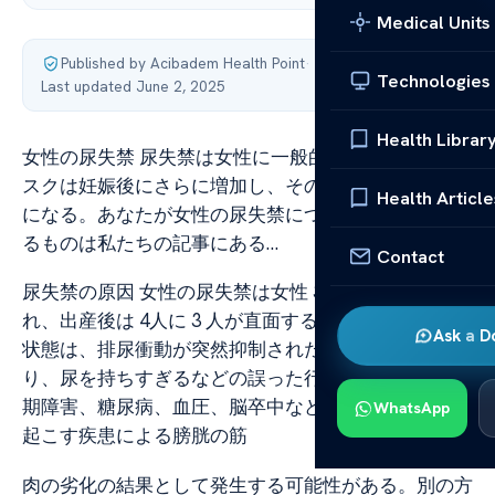
Medical Units
Published by Acibadem Health Point
·
Technologies
Last updated June 2, 2025
Health Librar
女性の尿失禁 尿失禁は女性に一般的である。このリ
スクは妊娠後にさらに増加し、その人は社会的に困難
Health Article
になる。あなたが女性の尿失禁について知る必要があ
るものは私たちの記事にある…
Contact
尿失禁の原因 女性の尿失禁は女性 3人に 1人に見ら
れ、出産後は 4人に 3 人が直面する問題である。この
Ask a D
状態は、排尿衝動が突然抑制されたときに起こる絞
り、尿を持ちすぎるなどの誤った行動、 および更年
期障害、糖尿病、血圧、脳卒中などの神経損傷を引き
WhatsApp
起こす疾患による膀胱の筋
肉の劣化の結果として発生する可能性がある。別の方