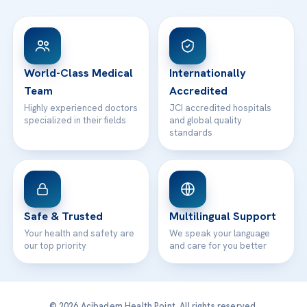
FAQs
Head Office
View All Hospitals
Patient Rights
WhatsApp Support
24/7 Assistance
Contact
World-Class Medical
Internationally
Team
Accredited
Highly experienced doctors
JCI accredited hospitals
specialized in their fields
and global quality
standards
Safe & Trusted
Multilingual Support
Your health and safety are
We speak your language
our top priority
and care for you better
© 2026 Acibadem Health Point. All rights reserved.