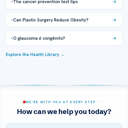
The cancer prevention test tips
Can Plastic Surgery Reduce Obesity?
O glaucoma é congênito?
Explore the Health Library →
WE’RE WITH YOU AT EVERY STEP
How can we help you today?