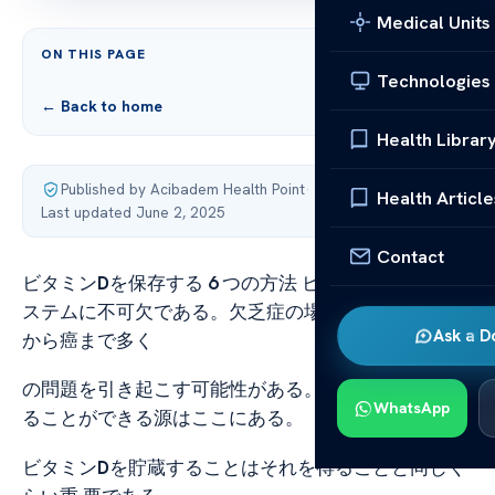
Medical Units
ON THIS PAGE
Technologies
← Back to home
Health Librar
Published by Acibadem Health Point
·
Health Article
Last updated June 2, 2025
Contact
ビタミン
D
を保存する
6
つの方法 ビタミンD は免疫シ
ステムに不可欠である。欠乏症の場合、それはうつ病
Ask a D
から癌まで多く
の問題を引き起こす可能性がある。ビタミンD を貯え
WhatsApp
ることができる源はここにある。
ビタミン
D
を貯蔵することはそれを得ることと同じく