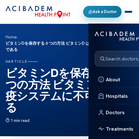
Ask a Doctor
Home
›
ビタミンDを保存する 6 つの方法 ビタミンD は免疫システムに不可欠
である
ARTICLE
ビタミンDを保存する 6
About
つの方法 ビタミンD は免
疫システムに不可欠であ
Hospitals
る
Doctors
1 min read
Treatments