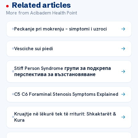
Related articles
More from Acibadem Health Point
Peckanje pri mokrenju – simptomi i uzroci
Vesciche sui piedi
Stiff Person Syndrome групи за подкрепа
перспектива за възстановяване
C5 C6 Foraminal Stenosis Symptoms Explained
Kruajtje në lëkurë tek të rriturit: Shkaktarët &
Kura