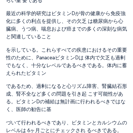
らい重
要である
最近の科学的研究はビタミンDが骨の健康から免疫強
化に多くの利点を提供し、その欠乏 は糖尿病から心
臓病、うつ病、喘息および癌までの多くの深刻な病気
と関連していること
を示している。これらすべての疾患におけるその重要
性のために、PanaceaビタミンDは 体内で欠乏も過剰
でもなく、十分なレベルであるべきである。体内に蓄
えられたビタミン
であるため、過剰になると心リズム障害、腎臓結石形
成、腎不全など多くの問題を引き起 こす可能性があ
る。ビタミンDの補給は無計画に行われるべきではな
く、医師の勧告に基
づいて行われるべきであり、ビタミンとカルシウムの
レベルは 6ヶ月ごとにチェックされ るべきである。