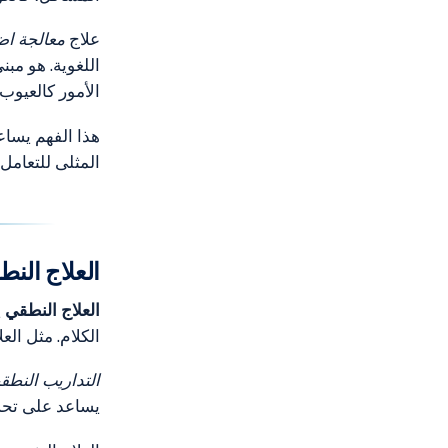
علاج
معالجة اض
اللغوية. هو مب
الأمور كالعيوب 
هذا الفهم يسا
المثلى للتعامل
العلاج النط
العلاج النطقي
ي
الكلام. مثل الع
التداريب النطقي
يساعد على تحسي