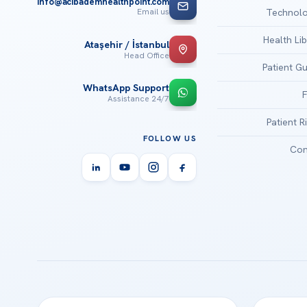
info@acibademhealthpoint.com
Email us
Technolo
Health Li
Ataşehir / İstanbul
Head Office
Patient G
WhatsApp Support
24/7 Assistance
Patient R
FOLLOW US
Con