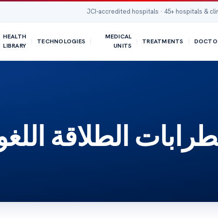
JCI-accredited hospitals · 45+ hospitals & cli
HEALTH
MEDICAL
TECHNOLOGIES
TREATMENTS
DOCTO
LIBRARY
UNITS
طرابات الطلاقة اللغو