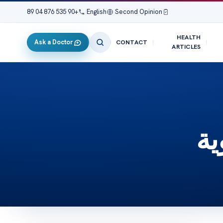
+90 535 876 04 89
|
English
|
Second Opinion
HEALTH
Ask a Doctor
CONTACT
ARTICLES
ية