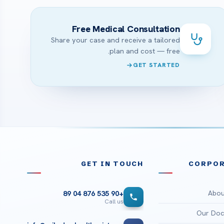
Free Medical Consultation
Share your case and receive a tailored
plan and cost — free.
GET STARTED
GET IN TOUCH
CORPOR
Abou
+90 535 876 04 89
Call us
Our Doc