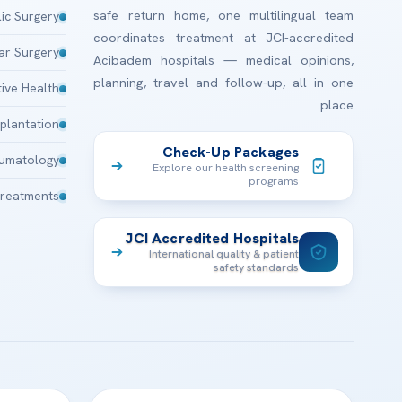
safe return home, one multilingual team
lic Surgery
coordinates treatment at JCI-accredited
ar Surgery
Acibadem hospitals — medical opinions,
planning, travel and follow-up, all in one
ive Health
place.
plantation
Check-Up Packages
aumatology
Explore our health screening
programs
Treatments
JCI Accredited Hospitals
International quality & patient
safety standards