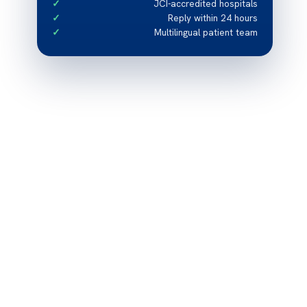
JCI-accredited hospitals
Reply within 24 hours
Multilingual patient team