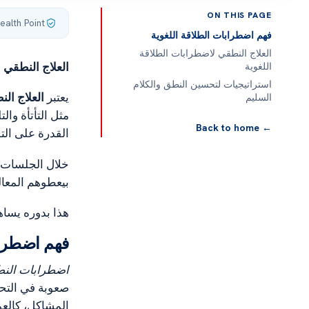
ON THIS PAGE
ealth Point
فهم اضطرابات الطلاقة اللغوية
العلاج النطقي لاضطرابات الطلاقة
العلاج النطقي 
اللغوية
استراتيجيات لتحسين النطق والكلام
يعتبر
العلاج ال
السليم
مثل التأتأة وال
← Back to home
القدرة على الت
خلال الجلسات ا
بيعطوهم المعا
هذا بدوره يساه
فهم اضطراب
اضطرابات النط
صعوبة في التحد
المشاكل، كالعوا