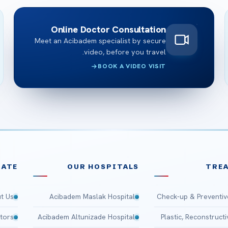
Online Doctor Consultation
Meet an Acibadem specialist by secure
video, before you travel.
BOOK A VIDEO VISIT
ATE
OUR HOSPITALS
TRE
t Us
Acibadem Maslak Hospital
Check-up & Preventiv
tors
Acibadem Altunizade Hospital
Plastic, Reconstruct