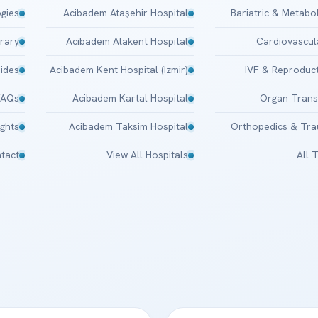
gies
Acibadem Ataşehir Hospital
Bariatric & Metabo
brary
Acibadem Atakent Hospital
Cardiovascul
uides
Acibadem Kent Hospital (Izmir)
IVF & Reproduct
FAQs
Acibadem Kartal Hospital
Organ Trans
ights
Acibadem Taksim Hospital
Orthopedics & Tr
tact
View All Hospitals
All 