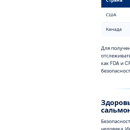
Страна
США
Канада
Для получе
отслеживат
как FDA и C
безопасност
Здоровь
сальмо
Безопаснос
человека. И