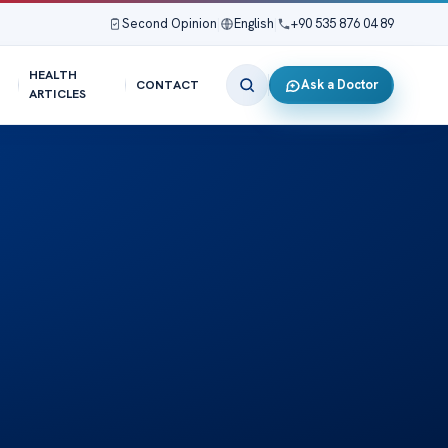
Second Opinion
|
English
|
+90 535 876 04 89
HEALTH
Ask a Doctor
CONTACT
ARTICLES
: