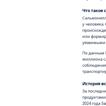
Что такое 
Сальмонелл
у человека.
происхожде
или формир
уязвимыми 
По данным F
миллиона с
соблюдения 
транспорти
История в
За последни
продуктами
2024 года Sa