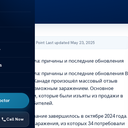
by Acibadem Health Point
·
Last updated May 23, 2025
y
аны сальмонелла: причины и последние обновления
s
аны сальмонелла: причины и последние обновления В
время в США и Канаде произошёл массовый отзыв
 связанный с возможным заражением. Основное
деляется яйцам, которые были изъяты из продажи в
octor
асности потребителей.
DC, расследование завершилось в октябре 2024 года.
Call Now
но 93 случая заражения, из которых 34 потребовали