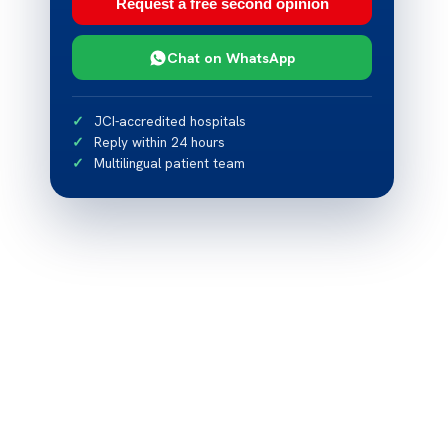
Request a free second opinion
Chat on WhatsApp
JCI-accredited hospitals
Reply within 24 hours
Multilingual patient team