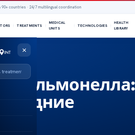
 90+ countries · 24/7 multilingual coordination
MEDICAL
HEALTH
TORS
TREATMENTS
TECHNOLOGIES
UNITS
LIBRARY
×
ие обновления
ы сальмонелла
оследние