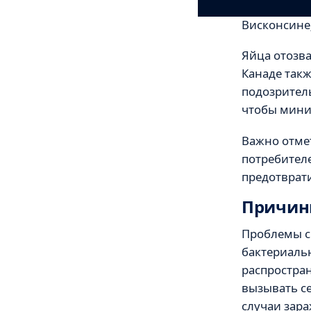
госпитализа
Висконсине
Яйца отозв
Канаде такж
подозрител
чтобы мини
Важно отме
потребител
предотврат
Причины
Проблемы с 
бактериаль
распростран
вызывать се
случаи зара