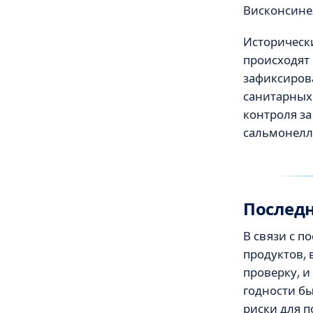
Висконсине.
Историческ
происходят 
зафиксиров
санитарных
контроля за
сальмонелл
Последн
В связи с 
продуктов,
проверку, и
годности б
риски для п