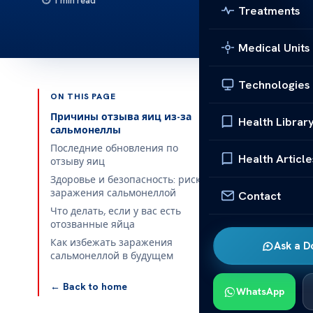
1 min read
Treatments
Medical Units
Technologies
ON THIS PAGE
Published 
Причины отзыва яиц из-за
Health Librar
сальмонеллы
Яйца отозв
Последние обновления по
Health Article
отзыву яиц
Яйца отозв
Здоровье и безопасность: риски
заражения сальмонеллой
Contact
последнее 
Что делать, если у вас есть
продуктов,
отозванные яйца
внимание у
Как избежать заражения
Ask a D
целях безоп
сальмонеллой в будущем
По данным C
← Back to home
WhatsApp
Зафиксирова