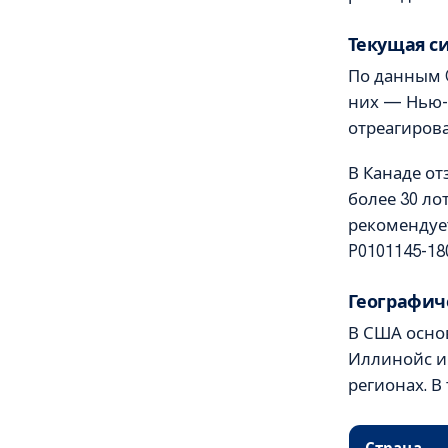
Текущая с
По данным 
них — Нью-
отреагирова
В Канаде от
более 30 ло
рекомендует
P0101145-18
Географич
В США осно
Иллинойс и
регионах. В