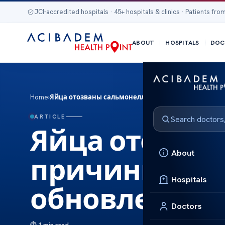
JCI-accredited hospitals · 45+ hospitals & clinics · Patients from
ABOUT
HOSPITALS
DOC
Home
›
Яйца отозваны сальмонелла: причины и последн
ARTICLE
Яйца отозван
About
причины и п
Hospitals
обновления
Doctors