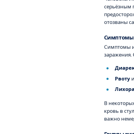
серьёзным 
предосторож
отозваны с
Симптомы 
Симптомы и
заражения.
Диаре
Рвоту
и
Лихор
В некоторых
кровь в сту
важно немед