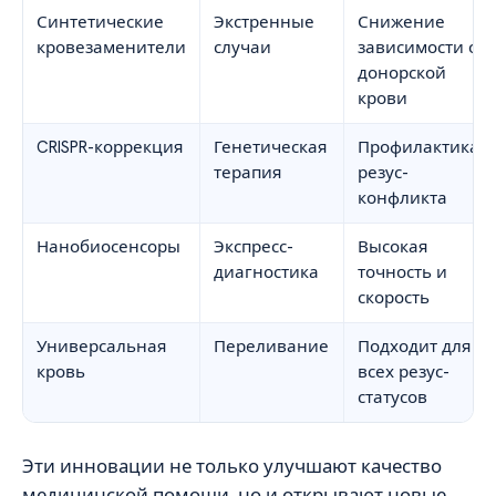
Синтетические
Экстренные
Снижение
кровезаменители
случаи
зависимости от
донорской
крови
CRISPR-коррекция
Генетическая
Профилактика
терапия
резус-
конфликта
Нанобиосенсоры
Экспресс-
Высокая
диагностика
точность и
скорость
Универсальная
Переливание
Подходит для
кровь
всех резус-
статусов
Эти инновации не только улучшают качество
медицинской помощи, но и открывают новые