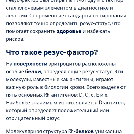
Резус-фактор был открыт в 1940 году и с тех пор
стал ключевым элементом в диагностике и
лечении. Современные стандарты тестирования
позволяют точно определить резус-статус, что
помогает сохранить
здоровье
и избежать
рисков.
Что такое резус-фактор?
На
поверхности
эритроцитов расположены
особые
белки
, определяющие резус-статус. Эти
молекулы, известные как антигены, играют
важную роль в биологии крови. Всего выделяют
пять основных Rh-антигенов: D, C, c, E и e.
Наиболее значимым из них является D-антиген,
который определяет положительный или
отрицательный резус.
Молекулярная структура Rh-
белков
уникальна.