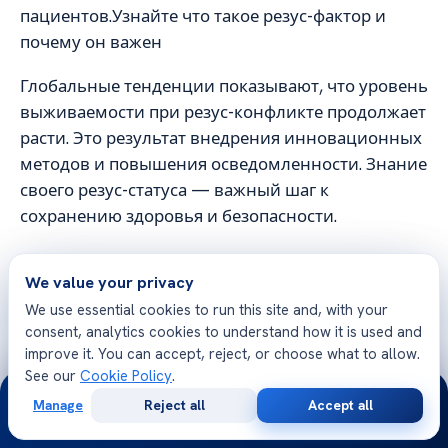
пациентов.Узнайте что такое резус-фактор и
почему он важен
Глобальные тенденции показывают, что уровень
выживаемости при резус-конфликте продолжает
расти. Это результат внедрения инновационных
методов и повышения осведомленности. Знание
своего резус-статуса — важный шаг к
сохранению здоровья и безопасности.
We value your privacy
We use essential cookies to run this site and, with your
consent, analytics cookies to understand how it is used and
Free Second Opinion
improve it. You can accept, reject, or choose what to allow.
See our
Cookie Policy
.
Share your case with Acibadem specialists. Get a clear
24/7
medical opinion — no obligation.
Manage
Reject all
Accept all
Free
Second
WhatsApp
Call Now
Consultation
Opinion