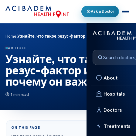
Ask a Doctor
Home
›
Узнайте, что такое резус-фактор и почему он важен
ARTICLE
Узнайте, что такое
резус-фактор и
About
почему он важен
Hospitals
1 min read
Doctors
Treatments
ON THIS PAGE