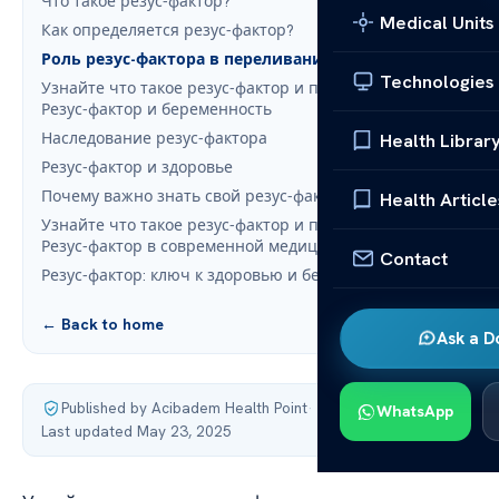
Что такое резус-фактор?
Medical Units
Как определяется резус-фактор?
Роль резус-фактора в переливании крови
Technologies
Узнайте что такое резус-фактор и почему он важен:
Резус-фактор и беременность
Наследование резус-фактора
Health Librar
Резус-фактор и здоровье
Почему важно знать свой резус-фактор?
Health Article
Узнайте что такое резус-фактор и почему он важен:
Резус-фактор в современной медицине
Contact
Резус-фактор: ключ к здоровью и безопасности
← Back to home
Ask a D
Published by Acibadem Health Point
·
WhatsApp
Last updated May 23, 2025