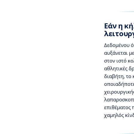
Εάν η κ
λειτουρ
Δεδομένου ότ
αυξάνεται μ
στον ιστό κ
αθλητικές δ
διαβήτη, το 
οποιαδήποτε 
χειρουργική
λαπαροσκοπι
επιθέματος 
χαμηλός κίν