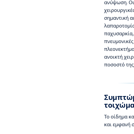
ανύψωση. Οι 
χειρουργικέ
σημαντική αι
λαπαροτομία 
παχυσαρκία,
πνευμονικές 
πλεονεκτήμα
ανοικτή χειρ
ποσοστό της 
Συμπτώμ
τοιχώμα
Το οίδημα κα
και εμφανή 