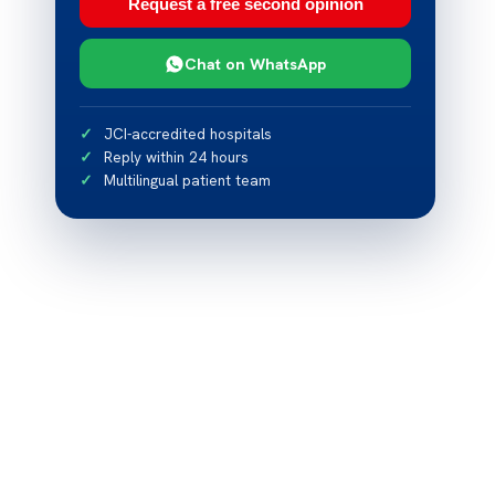
Request a free second opinion
Chat on WhatsApp
JCI-accredited hospitals
Reply within 24 hours
Multilingual patient team