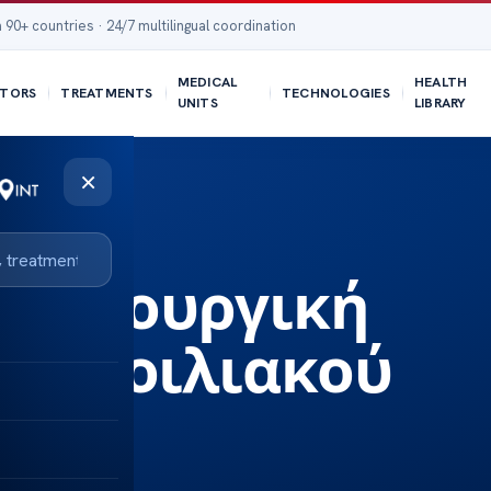
 90+ countries · 24/7 multilingual coordination
MEDICAL
HEALTH
TORS
TREATMENTS
TECHNOLOGIES
UNITS
LIBRARY
×
ύ τοιχώματος;
 χειρουργική
ης κοιλιακού