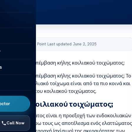
by Acibadem Health Point
·
Last updated June 2, 2025
y
 η χειρουργική επέμβαση κήλης κοιλιακού τοιχώματος;
s
 η χειρουργική επέμβαση κήλης κοιλιακού τοιχώματος; Το
ο πόνος στο κοιλιακό τοίχωμα είναι από τα πιο κοινά και
τώματα κήλης του κοιλιακού τοιχώματος.
 μια κήλη κοιλιακού τοιχώματος;
octor
ιλιακού τοιχώματος είναι η προεξοχή των ενδοκοιλιακών
μια σακούλα γύρω τους ως αποτέλεσμα ενός ελαττώματος
Call Now
ται από τη διαταραχή (σχίσιμο) της ακεραιότητας των