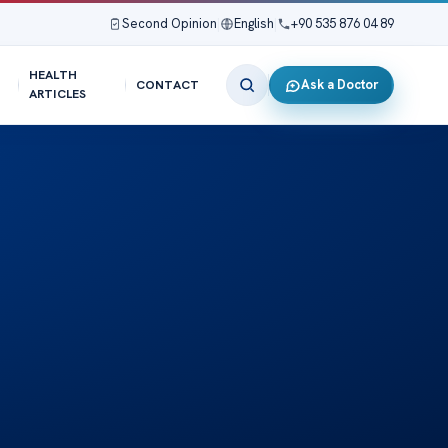
Second Opinion
|
English
|
+90 535 876 04 89
HEALTH
Ask a Doctor
CONTACT
ARTICLES