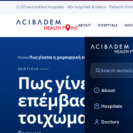
JCI-accredited hospitals · 45+ hospitals & clinics · Patients from
ABOUT
HOSPITALS
DOC
Home
›
Πως γίνεται η χειρουργική επέμβαση κήλης κοιλιακο
ARTICLE
Πως γίνεται η
About
επέμβαση κήλ
Hospitals
τοιχώματος;
Doctors