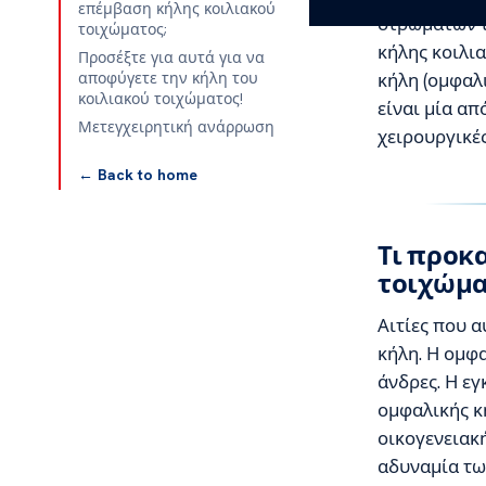
επέμβαση κήλης κοιλιακού
στρωμάτων τ
τοιχώματος;
κήλης κοιλια
Προσέξτε για αυτά για να
κήλη (ομφαλι
αποφύγετε την κήλη του
κοιλιακού τοιχώματος!
είναι μία απ
Μετεγχειρητική ανάρρωση
χειρουργικές
← Back to home
Τι προκ
τοιχώμα
Αιτίες που 
κήλη. Η ομφα
άνδρες. Η εγ
ομφαλικής κή
οικογενειακή
αδυναμία των