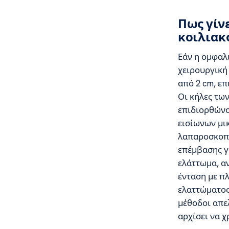
Πως γίν
κοιλιακ
Εάν η ομφαλι
χειρουργική
από 2 cm, ε
Οι κήλες τω
επιδιορθώνο
εισίωνων μι
λαπαροσκοπι
επέμβασης γι
ελάττωμα, α
ένταση με πλ
ελαττώματος
μέθοδοι απε
αρχίσει να χ