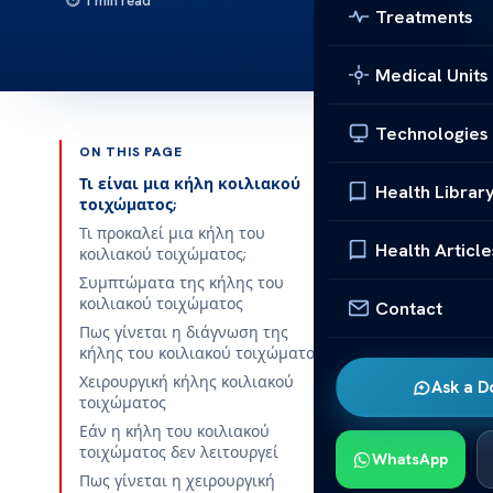
1 min read
Treatments
Medical Units
Technologies
ON THIS PAGE
Published 
Τι είναι μια κήλη κοιλιακού
Health Librar
τοιχώματος;
Πως γίνεται
Τι προκαλεί μια κήλη του
Health Article
κοιλιακού τοιχώματος;
Πως γίνεται
Συμπτώματα της κήλης του
κοιλιακού τοιχώματος
Contact
πρήξιμο και 
Πως γίνεται η διάγνωση της
εμφανή συμπ
κήλης του κοιλιακού τοιχώματος;
Χειρουργική κήλης κοιλιακού
Τι είναι
Ask a D
τοιχώματος
Μια κήλη κο
Εάν η κήλη του κοιλιακού
τοιχώματος δεν λειτουργεί
οργάνων με 
WhatsApp
Πως γίνεται η χειρουργική
που προκαλεί