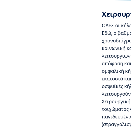
Χειρουρ
ΟΛΕΣ οι κήλε
Εδώ, ο βαθμ
χρονοδιάγρα
κοινωνική κ
λειτουργιών
απόφαση και
ομφαλική κήλ
εκατοστά και
οσφυϊκές κή
λειτουργούν
Χειρουργική
τοιχώματος 
παγιδευμένα 
(στραγγαλισμ