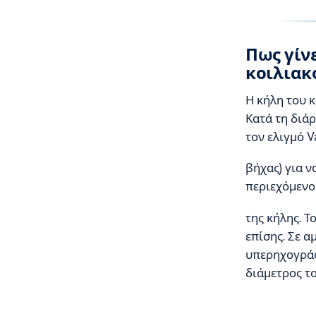
Πως γίν
κοιλιακ
Η κήλη του 
Κατά τη διάρ
τον ελιγμό V
βήχας) για ν
περιεχόμενο
της κήλης. Τ
επίσης. Σε 
υπερηχογράφ
διάμετρος το